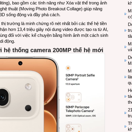
diting), bao gồm các tính năng như Xóa vật thể trong ảnh
kh
ghệ thuật (Moving Photo Breakout Collage) giúp nâng
M
 3D sống động và đầy phá cách.
có
 trường là minh chứng rõ nét nhất bởi các thế hệ tiền
Do
n hơn 13,4 triệu giây nội dung video được tạo ra từ AI,
tr
ùng đối với việc kể chuyện bằng hình ảnh một cách sinh
tă
di động.
M
i hệ thống camera 200MP thế hệ mới
v
De
M
Mi
l
q
H
tá
th
2
tr
T
kh