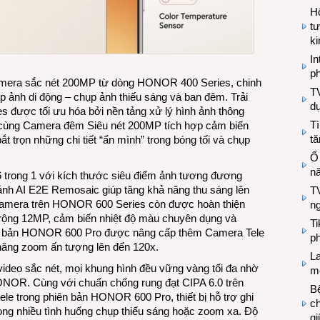
Hộ
tư
k
In
ph
mera sắc nét 200MP từ dòng HONOR 400 Series, chinh
T
p ảnh di động – chụp ảnh thiếu sáng và ban đêm. Trải
d
 được tối ưu hóa bởi nền tảng xử lý hình ảnh thông
Tì
ùng Camera đêm Siêu nét 200MP tích hợp cảm biến
tă
ắt trọn những chi tiết “ẩn mình” trong bóng tối và chụp
Ổ
n
 trong 1 với kích thước siêu điểm ảnh tương đương
ảnh AI E2E Remosaic giúp tăng khả năng thu sáng lên
TV
 camera trên HONOR 600 Series còn được hoàn thiện
n
rộng 12MP, cảm biến nhiệt độ màu chuyên dụng và
T
iên bản HONOR 600 Pro được nâng cấp thêm Camera Tele
ph
ăng zoom ấn tượng lên đến 120x.
L
ideo sắc nét, mọi khung hình đều vững vàng tối đa nhờ
mẽ
HONOR. Cùng với chuẩn chống rung đạt CIPA 6.0 trên
Bệ
ele trong phiên bản HONOR 600 Pro, thiết bị hỗ trợ ghi
c
rong nhiều tình huống chụp thiếu sáng hoặc zoom xa. Độ
g