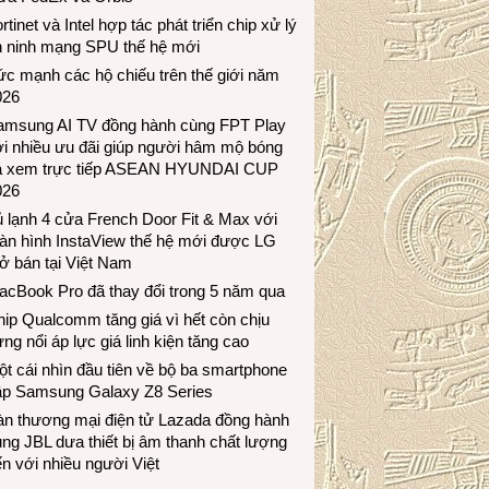
rtinet và Intel hợp tác phát triển chip xử lý
n ninh mạng SPU thế hệ mới
c mạnh các hộ chiếu trên thế giới năm
026
amsung AI TV đồng hành cùng FPT Play
i nhiều ưu đãi giúp người hâm mộ bóng
á xem trực tiếp ASEAN HYUNDAI CUP
026
 lạnh 4 cửa French Door Fit & Max với
àn hình InstaView thế hệ mới được LG
ở bán tại Việt Nam
acBook Pro đã thay đổi trong 5 năm qua
ip Qualcomm tăng giá vì hết còn chịu
ng nổi áp lực giá linh kiện tăng cao
t cái nhìn đầu tiên về bộ ba smartphone
ập Samsung Galaxy Z8 Series
àn thương mại điện tử Lazada đồng hành
ng JBL dưa thiết bị âm thanh chất lượng
n với nhiều người Việt