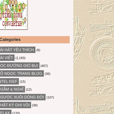
Categories
ÀI HÁT YÊU THÍCH
(6)
ÀI VIẾT
(1,193)
ỌC ĐƯỜNG GIÓ BỤI
(407)
Ỗ NGỌC TRANG BLOG
(36)
NTEL ISEF
(15)
GẪM & NGHĨ
(12)
GƯỢC XUÔI DÒNG ĐỜI
(107)
HẬT KÝ GHI VỘI
(36)
ELAX
(120)