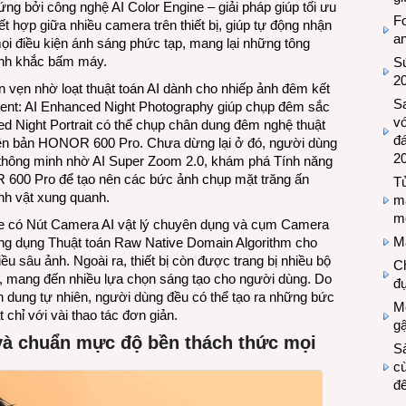
 bởi công nghệ AI Color Engine – giải pháp giúp tối ưu
Fo
t hợp giữa nhiều camera trên thiết bị, giúp tự động nhận
a
mọi điều kiện ánh sáng phức tạp, mang lại những tông
ảnh khắc bấm máy.
Sứ
2
vẹn nhờ loạt thuật toán AI dành cho nhiếp ảnh đêm kết
S
nt: AI Enhanced Night Photography giúp chụp đêm sắc
vớ
ed Night Portrait có thể chụp chân dung đêm nghệ thuật
đ
iên bản HONOR 600 Pro. Chưa dừng lại ở đó, người dùng
2
 thông minh nhờ AI Super Zoom 2.0, khám phá Tính năng
 600 Pro để tạo nên các bức ảnh chụp mặt trăng ấn
Tủ
nh vật xung quanh.
m
m
e có Nút Camera AI vật lý chuyên dụng và cụm Camera
M
ng dụng Thuật toán Raw Native Domain Algorithm cho
hiều sâu ảnh. Ngoài ra, thiết bị còn được trang bị nhiều bộ
Ch
, mang đến nhiều lựa chọn sáng tạo cho người dùng. Do
đự
 dung tự nhiên, người dùng đều có thể tạo ra những bức
Mộ
chỉ với vài thao tác đơn giản.
g
 và chuẩn mực độ bền thách thức mọi
S
cù
đế