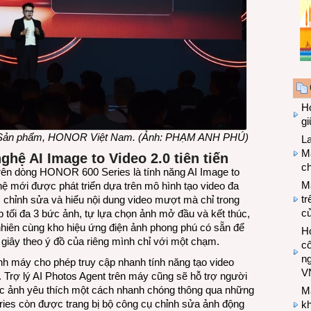
Hợ
g
 Sản phẩm, HONOR Việt Nam. (Ảnh: PHẠM ANH PHÚ)
L
Ma
ghệ AI Image to Video 2.0 tiên tiến
ch
rên dòng HONOR 600 Series là tính năng AI Image to
M
hệ mới được phát triển dựa trên mô hình tạo video đa
tr
, chỉnh sửa và hiểu nội dung video mượt mà chỉ trong
c
 tối đa 3 bức ảnh, tự lựa chọn ảnh mở đầu và kết thúc,
nhiên cùng kho hiệu ứng điện ảnh phong phú có sẵn để
Hợ
 giây theo ý đồ của riêng mình chỉ với một chạm.
cô
n
nh máy cho phép truy cập nhanh tính năng tạo video
V
. Trợ lý AI Photos Agent trên máy cũng sẽ hỗ trợ người
c ảnh yêu thích một cách nhanh chóng thông qua những
M
es còn được trang bị bộ công cụ chỉnh sửa ảnh động
k