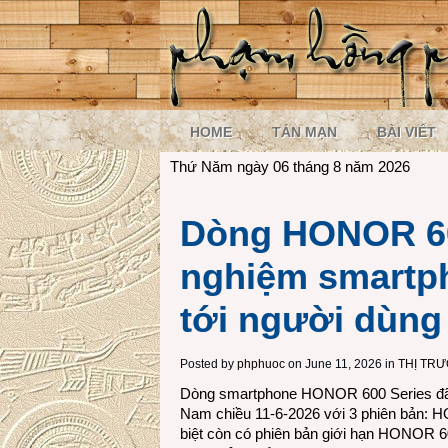
HOME
TẢN MẠN
BÀI VIẾT
Thứ Năm ngày 06 tháng 8 năm 2026
Dòng HONOR 60
nghiệm smartph
tới người dùng
Posted by
phphuoc
on June 11, 2026 in
THỊ TR
Dòng smartphone HONOR 600 Series đã 
Nam chiều 11-6-2026 với 3 phiên bản
biệt còn có phiên bản giới hạn HONOR 