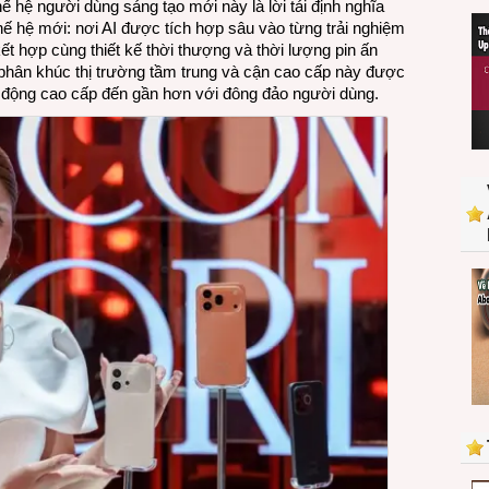
 hệ người dùng sáng tạo mới này là lời tái định nghĩa
mang
hệ mới: nơi AI được tích hợp sâu vào từng trải nghiệm
trải
ết hợp cùng thiết kế thời thượng và thời lượng pin ấn
nghiệm
hân khúc thị trường tầm trung và cận cao cấp này được
smartphone
động cao cấp đến gần hơn với đông đảo người dùng.
chuẩn
flagship
tới
người
dùng
trung
cấp
ở
Việt
Nam