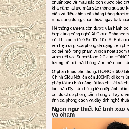
chuẩn xác về màu sắc còn được bảo chứng
khả năng tái tạo màu sắc thông qua sự kế
diện và điều chỉnh cân bằng trắng dưới 
màu sống động, chân thực ngay từ kho
Hệ thống camera còn được vận hành trọn 
hợp cùng công nghệ AI Cloud Enhanceme
nét khi zoom từ 0.6x đến 10x; AI Enhanc
với hiệu ứng xóa phông đa dạng trên ph
có thể mở rộng phạm vi kích hoạt zoom
vượt trội với SuperMoon 2.0 của HONOR
tượng, rõ nét mà không làm mờ nhòe cả
Ở phân khúc phổ thông, HONOR 600 Lit
Chính Siêu Nét lên đến 108MP, đi kèm ứ
phép tối ưu khả năng tái tạo chi tiết và c
lọc màu lấy cảm hứng từ nhiếp ảnh phim
đó, dù chụp phong cảnh hùng vĩ hay chân
ảnh đa phong cách và đầy tính nghệ thuật 
Ngôn ngữ thiết kế tinh xảo
va chạm