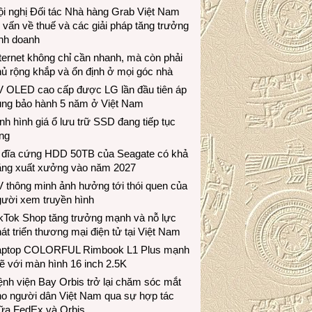
i nghị Đối tác Nhà hàng Grab Việt Nam
 vấn về thuế và các giải pháp tăng trưởng
inh doanh
ternet không chỉ cần nhanh, mà còn phải
ủ rộng khắp và ổn định ở mọi góc nhà
V OLED cao cấp được LG lần đầu tiên áp
ụng bảo hành 5 năm ở Việt Nam
nh hình giá ổ lưu trữ SSD đang tiếp tục
ng
 đĩa cứng HDD 50TB của Seagate có khả
ăng xuất xưởng vào năm 2027
 thông minh ảnh hưởng tới thói quen của
gười xem truyền hình
ikTok Shop tăng trưởng mạnh và nỗ lực
át triển thương mại điện tử tại Việt Nam
aptop COLORFUL Rimbook L1 Plus mạnh
 với màn hình 16 inch 2.5K
nh viện Bay Orbis trở lại chăm sóc mắt
ho người dân Việt Nam qua sự hợp tác
iữa FedEx và Orbis