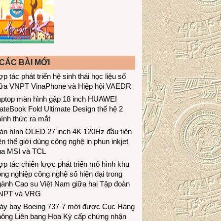
CÁC BÀI MỚI
p tác phát triển hệ sinh thái học liệu số
iữa VNPT VinaPhone và Hiệp hội VAEDR
aptop màn hình gập 18 inch HUAWEI
teBook Fold Ultimate Design thế hệ 2
ính thức ra mắt
àn hình OLED 27 inch 4K 120Hz đầu tiên
ên thế giới dùng công nghệ in phun inkjet
ủa MSI và TCL
p tác chiến lược phát triển mô hình khu
ng nghiệp công nghệ số hiện đại trong
gành Cao su Việt Nam giữa hai Tập đoàn
NPT và VRG
áy bay Boeing 737-7 mới được Cục Hàng
hông Liên bang Hoa Kỳ cấp chứng nhận