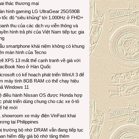
ai thác thương mại
àn hình gaming LG UltraGear 25G590B
 tốc độ “siêu khủng” tới 1.000Hz ở FHD+
anh thu của các dịch vụ viễn thông và
uyền hình trả phí của Việt Nam tiếp tục gia
ng
ẫu smartphone khái niệm không có khung
iền màn hình của Tecno
ll XPS 13 mất thế cạnh tranh về giá với
acBook Neo ở Hàn Quốc
crosoft có kế hoạch phát triển WinUI 3 để
àm máy tính 8GB RAM có thể chạy hiệu
uả Windows 11
ệ điều hành Nissan OS được Honda hợp
c phát triển dùng chung cho các xe ô-tô
ế hệ mới
1 showroom xe máy điện VinFast khai
ương tại Philippines
hị trường bộ nhớ DRAM vẫn đang tiếp tục
an hiếm đẩy giá bộ nhớ tăng thêm