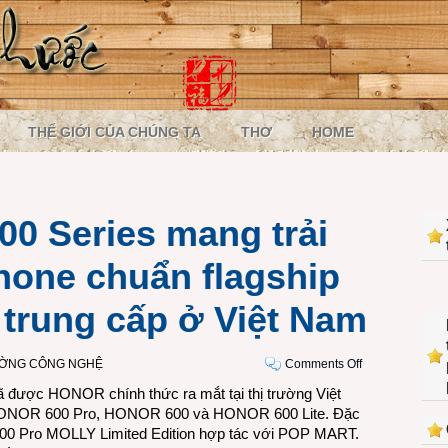
THẾ GIỚI CỦA CHÚNG TA
THƠ
HOME
0 Series mang trải
one chuẩn flagship
 trung cấp ở Việt Nam
on
ƯỜNG CÔNG NGHỆ
Comments Off
Dòng
được HONOR chính thức ra mắt tại thị trường Việt
HONOR
: HONOR 600 Pro, HONOR 600 và HONOR 600 Lite. Đặc
600
600 Pro MOLLY Limited Edition hợp tác với POP MART.
Series