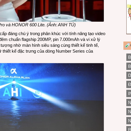
ro và HONOR 600 Lite. (Ảnh: ANH TÚ)
p đáng chú ý trong phân khúc với tính năng tạo video
 đêm chuẩn flagship 200MP, pin 7.000mAh và vi xử lý
tượng nhờ màn hình siêu sáng cùng thiết kế tinh tế,
ữ thiết kế đặc trưng của dòng Number Series của
B
B
D
Đ
I
N
N
N
R