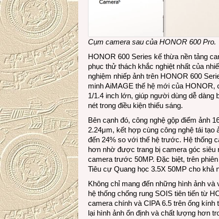
Cụm camera sau của HONOR 600 Pro.
HONOR 600 Series kế thừa nền tảng ca
phục thử thách khắc nghiệt nhất của nhiế
nghiệm nhiếp ảnh trên HONOR 600 Series
minh AiMAGE thế hệ mới của HONOR, c
1/1.4 inch lớn, giúp người dùng dễ dàng b
nét trong điều kiện thiếu sáng.
Bên cạnh đó, công nghệ gộp điểm ảnh 16
2.24μm, kết hợp cùng công nghệ tái tạo 
đến 24% so với thế hệ trước. Hệ thống
hơn nhờ được trang bị camera góc siêu 
camera trước 50MP. Đặc biệt, trên ph
Tiêu cự Quang học 3.5X 50MP cho khả n
Không chỉ mang đến những hình ảnh và v
hệ thống chống rung SOIS tiên tiến từ 
camera chính và CIPA 6.5 trên ống kính t
lại hình ảnh ổn định và chất lượng hơn t