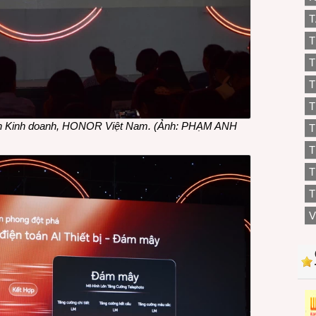
T
T
T
T
T
ển Kinh doanh, HONOR Việt Nam.
(Ảnh: PHẠM ANH
T
T
T
V