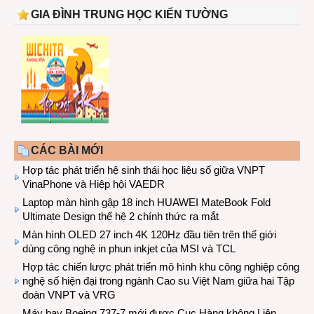
GIA ĐÌNH TRUNG HỌC KIẾN TƯỜNG
CÁC BÀI MỚI
Hợp tác phát triển hệ sinh thái học liệu số giữa VNPT
VinaPhone và Hiệp hội VAEDR
Laptop màn hình gập 18 inch HUAWEI MateBook Fold
Ultimate Design thế hệ 2 chính thức ra mắt
Màn hình OLED 27 inch 4K 120Hz đầu tiên trên thế giới
dùng công nghệ in phun inkjet của MSI và TCL
Hợp tác chiến lược phát triển mô hình khu công nghiệp công
nghệ số hiện đại trong ngành Cao su Việt Nam giữa hai Tập
đoàn VNPT và VRG
Máy bay Boeing 737-7 mới được Cục Hàng không Liên