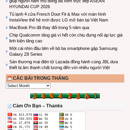
giúp người hâm mộ bóng đá xem trực tiếp ASEAN
HYUNDAI CUP 2026
Tủ lạnh 4 cửa French Door Fit & Max với màn hình
InstaView thế hệ mới được LG mở bán tại Việt Nam
MacBook Pro đã thay đổi trong 5 năm qua
Chip Qualcomm tăng giá vì hết còn chịu đựng nổi áp lực giá
linh kiện tăng cao
Một cái nhìn đầu tiên về bộ ba smartphone gập Samsung
Galaxy Z8 Series
Sàn thương mại điện tử Lazada đồng hành cùng JBL dưa
thiết bị âm thanh chất lượng đến với nhiều người Việt
CÁC BÀI TRONG THÁNG
CÁC
BÀI
TRONG
THÁNG
Cảm Ơn Bạn – Thanks