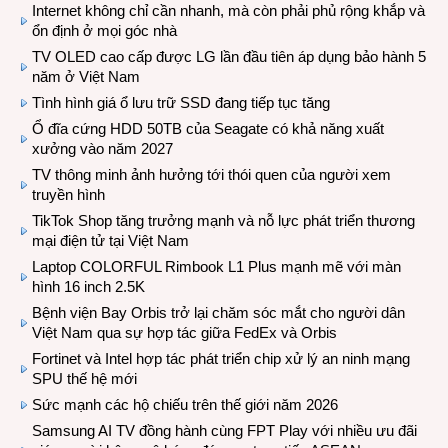
Internet không chỉ cần nhanh, mà còn phải phủ rộng khắp và
ổn định ở mọi góc nhà
TV OLED cao cấp được LG lần đầu tiên áp dụng bảo hành 5
năm ở Việt Nam
Tình hình giá ổ lưu trữ SSD đang tiếp tục tăng
Ổ đĩa cứng HDD 50TB của Seagate có khả năng xuất
xưởng vào năm 2027
TV thông minh ảnh hưởng tới thói quen của người xem
truyền hình
TikTok Shop tăng trưởng mạnh và nỗ lực phát triển thương
mại điện tử tại Việt Nam
Laptop COLORFUL Rimbook L1 Plus mạnh mẽ với màn
hình 16 inch 2.5K
Bệnh viện Bay Orbis trở lại chăm sóc mắt cho người dân
Việt Nam qua sự hợp tác giữa FedEx và Orbis
Fortinet và Intel hợp tác phát triển chip xử lý an ninh mạng
SPU thế hệ mới
Sức mạnh các hộ chiếu trên thế giới năm 2026
Samsung AI TV đồng hành cùng FPT Play với nhiều ưu đãi