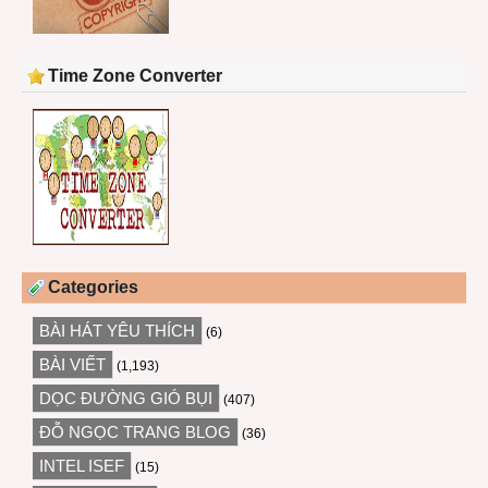
Time Zone Converter
Categories
BÀI HÁT YÊU THÍCH
(6)
BÀI VIẾT
(1,193)
DỌC ĐƯỜNG GIÓ BỤI
(407)
ĐỖ NGỌC TRANG BLOG
(36)
INTEL ISEF
(15)