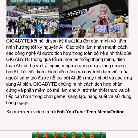
GIGABYTE kết nối di sản kỹ thuật lâu đời của mình với tầm
nhìn hướng tới kỷ nguyên AI. Các triển lãm nhấn mạnh cách
các công nghệ AI được tích hợp trong toàn bộ hệ sinh thái của
GIGABYTE thông qua tối ưu hóa hệ thống thông minh, điện
toán AI cục bộ và trải nghiệm người dùng được tăng cường
bởi AI. Từ việc tinh chỉnh hiệu năng và quy trình làm việc của
người sáng tạo được hỗ trợ bởi AI đến máy tính AI và các ứng
dụng AI biên, GIGABYTE chứng minh cách tích hợp phần
cứng và phần mềm có thể làm cho AI trở nên thiết thực và dễ
tiếp cận hơn trong chơi game, sáng tạo, năng suất và sử dụng
hằng ngày.
Xin mời xem video trên
kênh YouTube Tech.MediaOnline