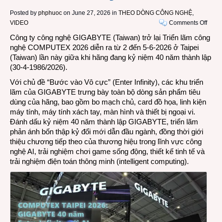
Posted by
phphuoc
on June 27, 2026 in
THEO DÒNG CÔNG NGHỆ
,
on
VIDEO
Comments Off
VIDE
Công ty công nghệ GIGABYTE (Taiwan) trở lại Triển lãm công
COM
nghệ COMPUTEX 2026 diễn ra từ 2 đến 5-6-2026 ở Taipei
TAIPE
(Taiwan) lần này giữa khi hãng đang kỷ niệm 40 năm thành lập
2026
(30-4-1986/2026).
–
Với chủ đề “Bước vào Vô cực” (Enter Infinity), các khu triển
GIGA
lãm của GIGABYTE trưng bày toàn bộ dòng sản phẩm tiêu
40
dùng của hãng, bao gồm bo mạch chủ, card đồ họa, linh kiện
năm
máy tính, máy tính xách tay, màn hình và thiết bị ngoại vi.
Enter
Đánh dấu kỷ niệm 40 năm thành lập GIGABYTE, triển lãm
Infinit
phản ánh bốn thập kỷ đổi mới dẫn đầu ngành, đồng thời giới
với
thiệu chương tiếp theo của thương hiệu trong lĩnh vực công
AI
nghệ AI, trải nghiệm chơi game sống động, thiết kế tinh tế và
trải nghiệm điện toán thông minh (intelligent computing).