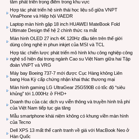
tâm phát triển trọng điểm trong khu vực
Hợp tác phát triển hệ sinh thái học liệu số giữa VNPT
VinaPhone và Hiệp hội VAEDR
Laptop màn hình gập 18 inch HUAWEI MateBook Fold
Ultimate Design thế hệ 2 chính thức ra mắt
Màn hình OLED 27 inch 4K 120Hz đầu tiên trên thế giới
dùng công nghệ in phun inkjet của MSI và TCL
Hợp tác chiến lược phát triển mô hình khu công nghiệp công
nghệ số hiện đại trong ngành Cao su Việt Nam giữa hai Tập
đoàn VNPT và VRG
Máy bay Boeing 737-7 mới được Cục Hàng không Liên
bang Hoa Kỳ cấp chứng nhận khai thác thương mại
Màn hình gaming LG UltraGear 25G590B có tốc độ “siêu
khủng” tới 1.000Hz ở FHD+
Doanh thu của các dịch vụ viễn thông và truyền hình trả phí
của Việt Nam tiếp tục gia tăng
Mẫu smartphone khái niệm không có khung viền màn hình
của Tecno
Dell XPS 13 mất thế cạnh tranh về giá với MacBook Neo ở
Hàn Quốc