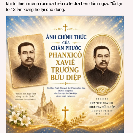
khi tri thiên mệnh rồi mới hiểu rõ lẽ đời bèn đấm ngực “lỗi tại
tôi” 3 lần xưng hô lại cho đúng.