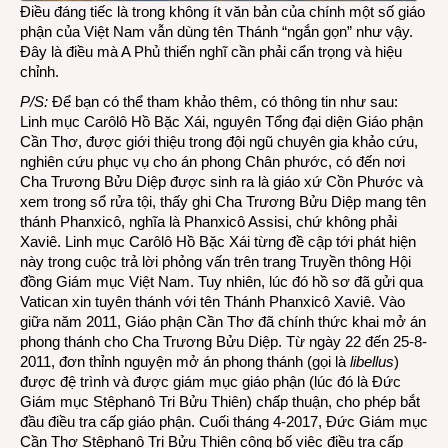
Điều đáng tiếc là trong không ít văn bản của chính một số giáo
phận của Việt Nam vẫn dùng tên Thánh “ngắn gọn” như vậy.
Đây là điều mà A Phủ thiển nghĩ cần phải cẩn trọng và hiệu
chỉnh.
P/S:
Để bạn có thể tham khảo thêm, có thông tin như sau:
Linh mục Carôlô Hồ Bặc Xái, nguyên Tổng đại diện Giáo phận
Cần Thơ, được giới thiệu trong đội ngũ chuyên gia khảo cứu,
nghiên cứu phục vụ cho án phong Chân phước, có đến nơi
Cha Trương Bửu Diệp được sinh ra là giáo xứ Cồn Phước và
xem trong sổ rửa tội, thấy ghi Cha Trương Bửu Diệp mang tên
thánh Phanxicô, nghĩa là Phanxicô Assisi, chứ không phải
Xaviê.
Linh mục Carôlô Hồ Bặc Xái
từng đề cập tới phát hiện
này trong cuộc trả lời phỏng vấn trên trang Truyền thông Hội
đồng Giám mục Việt Nam. Tuy nhiên, lúc đó hồ sơ đã gửi qua
Vatican xin tuyên thánh với tên Thánh Phanxicô Xaviê. Vào
giữa năm 2011, Giáo phận Cần Thơ đã chính thức khai mở án
phong thánh cho Cha Trương Bửu Diệp. Từ ngày 22 đến 25-8-
2011, đơn thỉnh nguyện mở án phong thánh (gọi là
libellus
)
được đệ trình và được giám mục giáo phận (lúc đó là Đức
Giám mục Stêphanô Tri Bửu Thiên) chấp thuận, cho phép bắt
đầu điều tra cấp giáo phận. Cuối tháng 4-2017, Đức Giám mục
Cần Thơ Stêphanô Tri Bửu Thiên công bố việc điều tra cấp