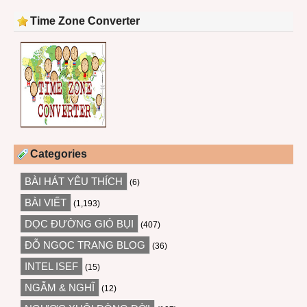
Time Zone Converter
Categories
BÀI HÁT YÊU THÍCH
(6)
BÀI VIẾT
(1,193)
DỌC ĐƯỜNG GIÓ BỤI
(407)
ĐỖ NGỌC TRANG BLOG
(36)
INTEL ISEF
(15)
NGẪM & NGHĨ
(12)