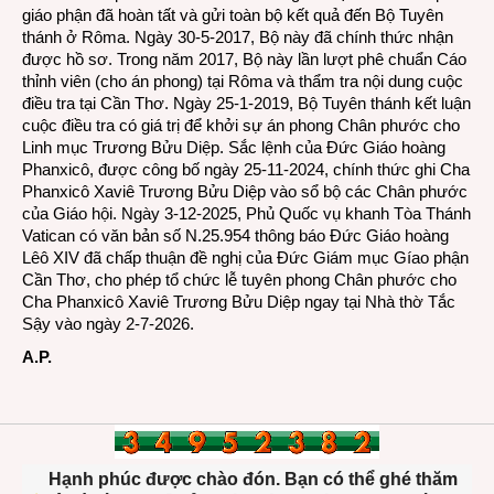
giáo phận đã hoàn tất và gửi toàn bộ kết quả đến Bộ Tuyên
thánh ở Rôma. Ngày 30-5-2017, Bộ này đã chính thức nhận
được hồ sơ. Trong năm 2017, Bộ này lần lượt phê chuẩn Cáo
thỉnh viên (cho án phong) tại Rôma và thẩm tra nội dung cuộc
điều tra tại Cần Thơ. Ngày 25-1-2019, Bộ Tuyên thánh kết luận
cuộc điều tra có giá trị để khởi sự án phong Chân phước cho
Linh mục Trương Bửu Diệp. Sắc lệnh của Đức Giáo hoàng
Phanxicô, được công bố ngày 25-11-2024, chính thức ghi Cha
Phanxicô Xaviê Trương Bửu Diệp vào sổ bộ các Chân phước
của Giáo hội. Ngày 3-12-2025, Phủ Quốc vụ khanh Tòa Thánh
Vatican có văn bản số N.25.954 thông báo Đức Giáo hoàng
Lêô XIV đã chấp thuận đề nghị của Đức Giám mục Gíao phận
Cần Thơ, cho phép tổ chức lễ tuyên phong Chân phước cho
Cha Phanxicô Xaviê Trương Bửu Diệp ngay tại Nhà thờ Tắc
Sậy vào ngày 2-7-2026.
A.P.
Hạnh phúc được chào đón. Bạn có thể ghé thăm