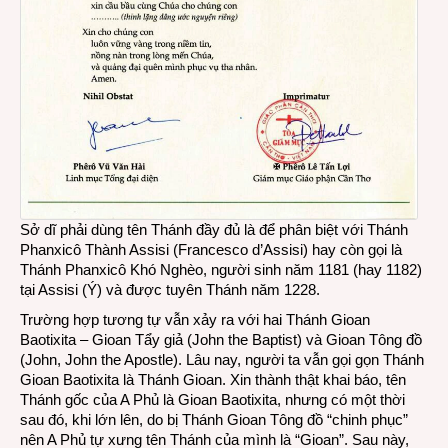
Sở dĩ phải dùng tên Thánh đầy đủ là để phân biệt với Thánh
Phanxicô Thành Assisi (Francesco d’Assisi) hay còn gọi là
Thánh Phanxicô Khó Nghèo, người sinh năm 1181 (hay 1182)
tại Assisi (Ý) và được tuyên Thánh năm 1228.
Trường hợp tương tự vẫn xảy ra với hai Thánh Gioan
Baotixita – Gioan Tẩy giả (John the Baptist) và Gioan Tông đồ
(John, John the Apostle). Lâu nay, người ta vẫn gọi gọn Thánh
Gioan Baotixita là Thánh Gioan. Xin thành thật khai báo, tên
Thánh gốc của A Phủ là Gioan Baotixita, nhưng có một thời
sau đó, khi lớn lên, do bị Thánh Gioan Tông đồ “chinh phục”
nên A Phủ tự xưng tên Thánh của mình là “Gioan”. Sau này,