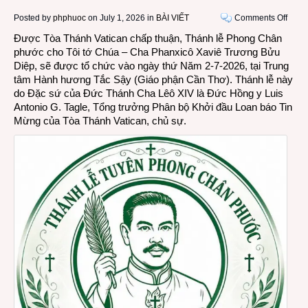
on
Posted by
phphuoc
on July 1, 2026 in
BÀI VIẾT
Comments Off
Tên
Được Tòa Thánh Vatican chấp thuận, Thánh lễ Phong Chân
Thán
phước cho Tôi tớ Chúa – Cha Phanxicô Xaviê Trương Bửu
đúng
Diệp, sẽ được tổ chức vào ngày thứ Năm 2-7-2026, tại Trung
và
tâm Hành hương Tắc Sậy (Giáo phận Cần Thơ). Thánh lễ này
đầy
do Đặc sứ của Đức Thánh Cha Lêô XIV là Đức Hồng y Luis
đủ
Antonio G. Tagle, Tổng trưởng Phân bộ Khởi đầu Loan báo Tin
của
Mừng của Tòa Thánh Vatican, chủ sự.
Chân
phướ
Trươ
Bửu
Diệp
là
Phan
Xaviê