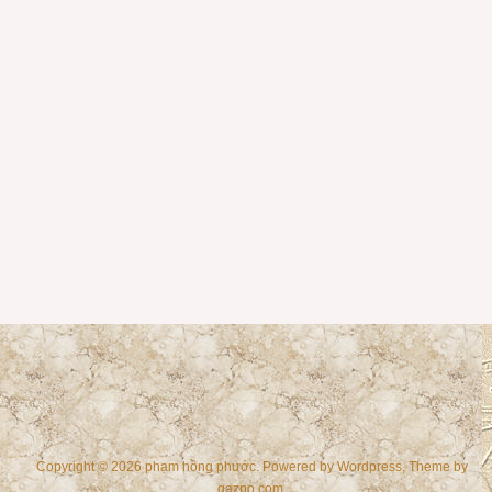
Copyright © 2026 phạm hồng phước. Powered by
Wordpress
, Theme by
gazpo.com
.