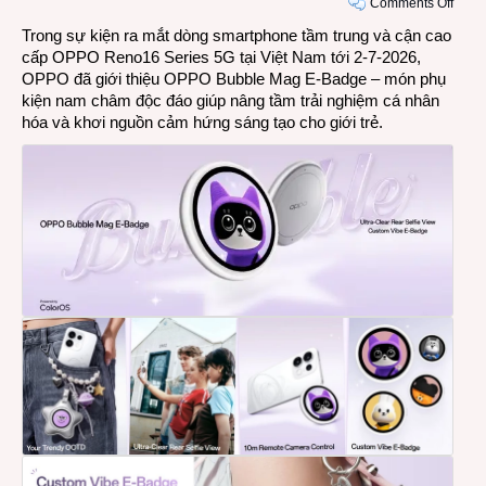
on
Comments Off
Trợ
Trong sự kiện ra mắt dòng smartphone tầm trung và cận cao
lý
cấp OPPO Reno16 Series 5G tại Việt Nam tới 2-7-2026,
chụp
OPPO đã giới thiệu OPPO Bubble Mag E-Badge – món phụ
ảnh
kiện nam châm độc đáo giúp nâng tầm trải nghiệm cá nhân
và
hóa và khơi nguồn cảm hứng sáng tạo cho giới trẻ.
phụ
kiện
thời
trang
cá
nhân
hóa
OPP
Bubb