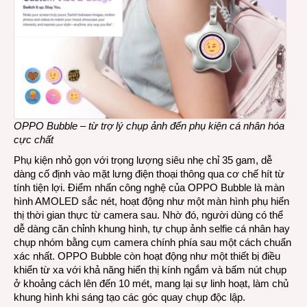
OPPO Bubble – từ trợ lý chụp ảnh đến phụ kiện cá nhân hóa
cực chất
Phụ kiện nhỏ gọn với trọng lượng siêu nhẹ chỉ 35 gam, dễ
dàng cố định vào mặt lưng điện thoại thông qua cơ chế hít từ
tính tiện lợi. Điểm nhấn công nghệ của OPPO Bubble là màn
hình AMOLED sắc nét, hoạt động như một màn hình phụ hiển
thị thời gian thực từ camera sau. Nhờ đó, người dùng có thể
dễ dàng căn chỉnh khung hình, tự chụp ảnh selfie cá nhân hay
chụp nhóm bằng cụm camera chính phía sau một cách chuẩn
xác nhất. OPPO Bubble còn hoạt động như một thiết bị điều
khiển từ xa với khả năng hiển thị kính ngắm và bấm nút chụp
ở khoảng cách lên đến 10 mét, mang lại sự linh hoạt, làm chủ
khung hình khi sáng tạo các góc quay chụp độc lập.