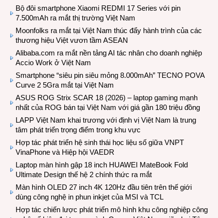
Bộ đôi smartphone Xiaomi REDMI 17 Series với pin
7.500mAh ra mắt thị trường Việt Nam
Moonfolks ra mắt tại Việt Nam thúc đẩy hành trình của các
thương hiệu Việt vươn tầm ASEAN
Alibaba.com ra mắt nền tảng AI tác nhân cho doanh nghiệp
Accio Work ở Việt Nam
Smartphone “siêu pin siêu mỏng 8.000mAh” TECNO POVA
Curve 2 5Gra mắt tại Việt Nam
ASUS ROG Strix SCAR 18 (2026) – laptop gaming mạnh
nhất của ROG bán tại Việt Nam với giá gần 180 triệu đồng
LAPP Việt Nam khai trương với định vị Việt Nam là trung
tâm phát triển trọng điểm trong khu vực
Hợp tác phát triển hệ sinh thái học liệu số giữa VNPT
VinaPhone và Hiệp hội VAEDR
Laptop màn hình gập 18 inch HUAWEI MateBook Fold
Ultimate Design thế hệ 2 chính thức ra mắt
Màn hình OLED 27 inch 4K 120Hz đầu tiên trên thế giới
dùng công nghệ in phun inkjet của MSI và TCL
Hợp tác chiến lược phát triển mô hình khu công nghiệp công