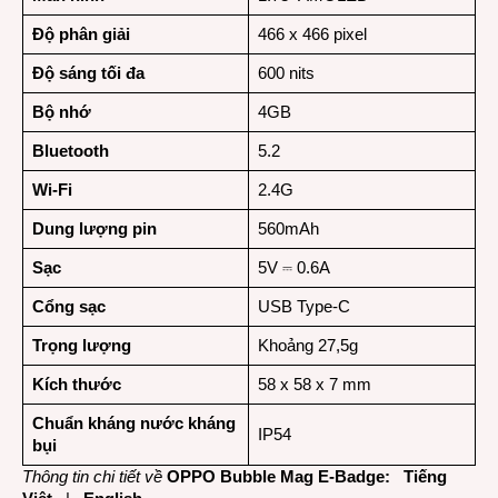
Độ phân giải
466 x 466 pixel
Độ sáng tối đa
600 nits
Bộ nhớ
4GB
Bluetooth
5.2
Wi-Fi
2.4G
Dung lượng pin
560mAh
Sạc
5V ⎓ 0.6A
Cổng sạc
USB Type-C
Trọng lượng
Khoảng 27,5g
Kích thước
58 x 58 x 7 mm
Chuẩn kháng nước kháng
IP54
bụi
Thông tin chi tiết về
OPPO Bubble Mag E-Badge:
Tiếng