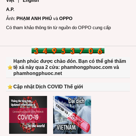
Việt
|
English
A.P.
Ảnh:
PHẠM ANH PHÚ
và
OPPO
Có tham khảo thông tin từ nguồn do OPPO cung cấp
Hạnh phúc được chào đón. Bạn có thể ghé thăm
tệ xá này qua 2 cửa: phamhongphuoc.com và
phamhongphuoc.net
Cập nhật Dịch COVID Thế giới