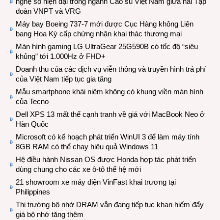
nghệ số hiện đại trong ngành Cao su Việt Nam giữa hai Tập
đoàn VNPT và VRG
Máy bay Boeing 737-7 mới được Cục Hàng không Liên
bang Hoa Kỳ cấp chứng nhận khai thác thương mại
Màn hình gaming LG UltraGear 25G590B có tốc độ “siêu
khủng” tới 1.000Hz ở FHD+
Doanh thu của các dịch vụ viễn thông và truyền hình trả phí
của Việt Nam tiếp tục gia tăng
Mẫu smartphone khái niệm không có khung viền màn hình
của Tecno
Dell XPS 13 mất thế cạnh tranh về giá với MacBook Neo ở
Hàn Quốc
Microsoft có kế hoạch phát triển WinUI 3 để làm máy tính
8GB RAM có thể chạy hiệu quả Windows 11
Hệ điều hành Nissan OS được Honda hợp tác phát triển
dùng chung cho các xe ô-tô thế hệ mới
21 showroom xe máy điện VinFast khai trương tại
Philippines
Thị trường bộ nhớ DRAM vẫn đang tiếp tục khan hiếm đẩy
giá bộ nhớ tăng thêm