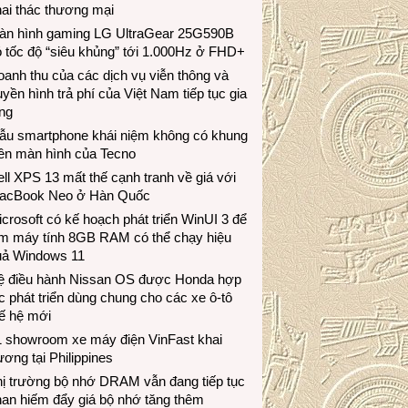
ai thác thương mại
àn hình gaming LG UltraGear 25G590B
 tốc độ “siêu khủng” tới 1.000Hz ở FHD+
anh thu của các dịch vụ viễn thông và
uyền hình trả phí của Việt Nam tiếp tục gia
ng
ẫu smartphone khái niệm không có khung
iền màn hình của Tecno
ll XPS 13 mất thế cạnh tranh về giá với
acBook Neo ở Hàn Quốc
crosoft có kế hoạch phát triển WinUI 3 để
àm máy tính 8GB RAM có thể chạy hiệu
uả Windows 11
ệ điều hành Nissan OS được Honda hợp
c phát triển dùng chung cho các xe ô-tô
ế hệ mới
1 showroom xe máy điện VinFast khai
ương tại Philippines
hị trường bộ nhớ DRAM vẫn đang tiếp tục
an hiếm đẩy giá bộ nhớ tăng thêm