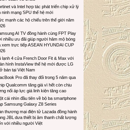
rtinet và Intel hợp tác phát triển chip xử lý
n ninh mạng SPU thế hệ mới
c mạnh các hộ chiếu trên thế giới năm
026
amsung AI TV đồng hành cùng FPT Play
i nhiều ưu đãi giúp người hâm mộ bóng
á xem trực tiếp ASEAN HYUNDAI CUP
026
 lạnh 4 cửa French Door Fit & Max với
àn hình InstaView thế hệ mới được LG
ở bán tại Việt Nam
acBook Pro đã thay đổi trong 5 năm qua
ip Qualcomm tăng giá vì hết còn chịu
ng nổi áp lực giá linh kiện tăng cao
t cái nhìn đầu tiên về bộ ba smartphone
ập Samsung Galaxy Z8 Series
àn thương mại điện tử Lazada đồng hành
ng JBL dưa thiết bị âm thanh chất lượng
n với nhiều người Việt