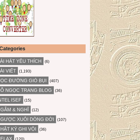
Categories
ÀI HÁT YÊU THÍCH
(6)
ÀI VIẾT
(1,193)
ỌC ĐƯỜNG GIÓ BỤI
(407)
Ỗ NGỌC TRANG BLOG
(36)
NTEL ISEF
(15)
GẪM & NGHĨ
(12)
GƯỢC XUÔI DÒNG ĐỜI
(107)
HẬT KÝ GHI VỘI
(36)
ELAX
(120)