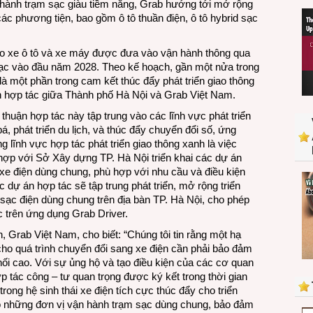
 hành trạm sạc giàu tiềm năng, Grab hướng tới mở rộng
mục
ác phương tiện, bao gồm ô tô thuần điện, ô tô hybrid sạc
tiêu
phát
o xe ô tô và xe máy được đưa vào vận hành thông qua
triển
ạc vào đầu năm 2028. Theo kế hoạch, gần một nửa trong
hơn
à một phần trong cam kết thúc đẩy phát triển giao thông
6.000
n hợp tác giữa Thành phố Hà Nội và Grab Việt Nam.
cổng
sạc
thuận hợp tác này tập trung vào các lĩnh vực phát triển
xe
, phát triển du lịch, và thúc đẩy chuyển đổi số, ứng
điện
 lĩnh vực hợp tác phát triển giao thông xanh là việc
có
hợp với Sở Xây dựng TP. Hà Nội triển khai các dự án
khả
 xe điện dùng chung, phù hợp với nhu cầu và điều kiện
năng
 dự án hợp tác sẽ tập trung phát triển, mở rộng triển
dùng
m sạc điện dùng chung trên địa bàn TP. Hà Nội, cho phép
chung
c trên ứng dụng Grab Driver.
Grab Việt Nam, cho biết: “Chúng tôi tin rằng một hạ
cho quá trình chuyển đổi sang xe điện cần phải bảo đảm
t nối cao. Với sự ủng hộ và tạo điều kiện của các cơ quan
 tác công – tư quan trọng được ký kết trong thời gian
rong hệ sinh thái xe điện tích cực thúc đẩy cho triển
o những đơn vị vận hành trạm sạc dùng chung, bảo đảm