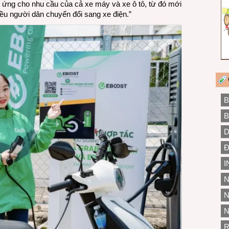
 ứng cho nhu cầu của cả xe máy và xe ô tô, từ đó mới
ều người dân chuyển đổi sang xe điện.”
B
B
D
Đ
I
N
N
N
R