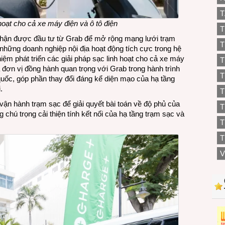
T
oạt cho cả xe máy điện và ô tô điện
T
nhận được đầu tư từ Grab để mở rộng mạng lưới trạm
T
 những doanh nghiệp nội địa hoạt động tích cực trong hệ
hiệm phát triển các giải pháp sạc linh hoạt cho cả xe máy
T
à đơn vị đồng hành quan trọng với Grab trong hành trình
T
uốc, góp phần thay đổi đáng kể diện mạo của hạ tầng
.
T
vận hành trạm sạc để giải quyết bài toán về độ phủ của
chú trọng cải thiện tính kết nối của hạ tầng trạm sạc và
T
T
V