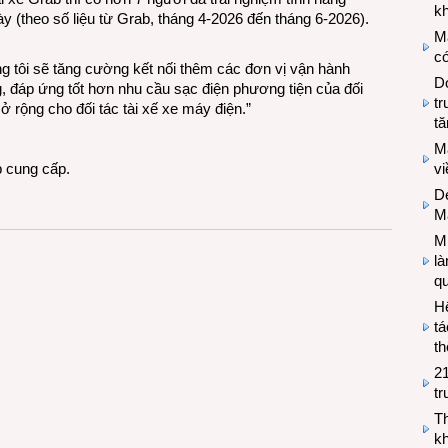
kh
ày (theo số liệu từ Grab, tháng 4-2026 đến tháng 6-2026).
M
có
 tôi sẽ tăng cường kết nối thêm các đơn vị vận hành
Do
 đáp ứng tốt hơn nhu cầu sạc điện phương tiện của đối
tr
mở rộng cho đối tác tài xế xe máy điện.”
tă
M
v
b cung cấp.
De
M
Mi
l
q
H
tá
th
2
tr
T
kh