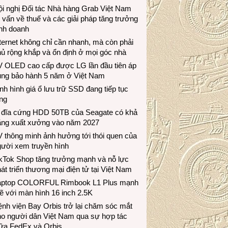
i nghị Đối tác Nhà hàng Grab Việt Nam
 vấn về thuế và các giải pháp tăng trưởng
inh doanh
ternet không chỉ cần nhanh, mà còn phải
ủ rộng khắp và ổn định ở mọi góc nhà
V OLED cao cấp được LG lần đầu tiên áp
ụng bảo hành 5 năm ở Việt Nam
nh hình giá ổ lưu trữ SSD đang tiếp tục
ng
 đĩa cứng HDD 50TB của Seagate có khả
ăng xuất xưởng vào năm 2027
 thông minh ảnh hưởng tới thói quen của
gười xem truyền hình
ikTok Shop tăng trưởng mạnh và nỗ lực
át triển thương mại điện tử tại Việt Nam
aptop COLORFUL Rimbook L1 Plus mạnh
 với màn hình 16 inch 2.5K
nh viện Bay Orbis trở lại chăm sóc mắt
ho người dân Việt Nam qua sự hợp tác
iữa FedEx và Orbis