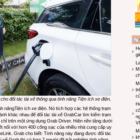
Hợ
g
L
Ma
ch
M
tr
c
ho đối tác tài xế thông qua tính năng Tiện ích xe điện
.
Hợ
h năngTiện ích xe điện. Nó tích hợp các hệ thống trạm
cô
hành khác nhau để đối tác tài xế GrabCar tìm kiếm trạm
n
h chỉ trên một ứng dụng Grab Driver. Hiện nền tảng dưới
V
kết nối với hơn 400 cổng sạc của nhiều nhà cung cấp uy
M
Link. Grab cho biết: Tính năng này đang được đối tác
k
ài xế Grab thì có hơn 7 người đã trải nghiệm tính năng