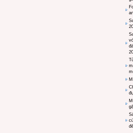
Fo
a
Sứ
2
S
vớ
đ
2
Tủ
m
m
M
Ch
đự
Mộ
g
S
cù
đế