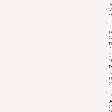
Hộ
tư
k
In
ph
T
d
Tì
tă
Ổ
n
TV
n
T
ph
L
mẽ
Bệ
c
g