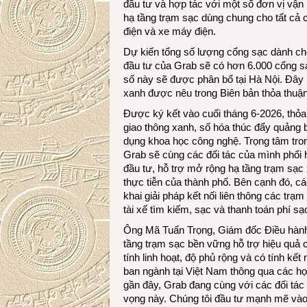
đầu tư và hợp tác với một số đơn vị vận
hạ tầng trạm sạc dùng chung cho tất cả c
điện và xe máy điện.
Dự kiến tổng số lượng cổng sạc dành ch
đầu tư của Grab sẽ có hơn 6.000 cổng s
số này sẽ được phân bổ tại Hà Nội. Đây l
xanh được nêu trong Biên bản thỏa thuậ
Được ký kết vào cuối tháng 6-2026, thỏa 
giao thông xanh, số hóa thúc đẩy quảng bá
dụng khoa học công nghệ. Trọng tâm trong
Grab sẽ cùng các đối tác của mình phối 
đầu tư, hỗ trợ mở rộng hạ tầng trạm sạc
thực tiễn của thành phố. Bên cạnh đó, các
khai giải pháp kết nối liên thông các trạ
tài xế tìm kiếm, sạc và thanh toán phí sạ
Ông Mã Tuấn Trọng, Giám đốc Điều hành, 
tầng trạm sạc bền vững hỗ trợ hiệu quả 
tính linh hoạt, độ phủ rộng và có tính kế
ban ngành tại Việt Nam thông qua các hợp
gần đây, Grab đang cùng với các đối tác t
vọng này. Chúng tôi đầu tư mạnh mẽ và