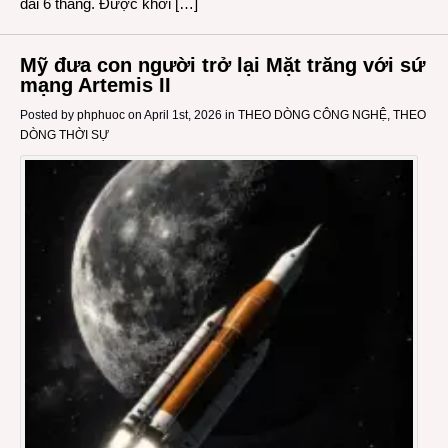
dài 6 tháng. Được khởi […]
Mỹ đưa con người trở lại Mặt trăng với sứ
mạng Artemis II
Posted by
phphuoc
on April 1st, 2026 in
THEO DÒNG CÔNG NGHỆ
,
THEO
DÒNG THỜI SỰ