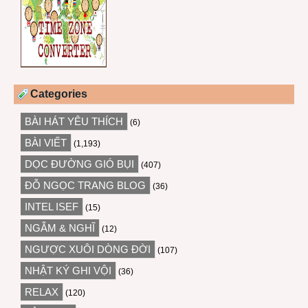
Categories
BÀI HÁT YÊU THÍCH
(6)
BÀI VIẾT
(1,193)
DỌC ĐƯỜNG GIÓ BỤI
(407)
ĐỖ NGỌC TRANG BLOG
(36)
INTEL ISEF
(15)
NGẪM & NGHĨ
(12)
NGƯỢC XUÔI DÒNG ĐỜI
(107)
NHẬT KÝ GHI VỘI
(36)
RELAX
(120)