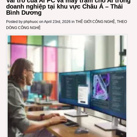
Vai trò của AI PC và máy trạm cho AI trong
doanh nghiệp tại khu vực Châu Á – Thái
Bình Dương
Posted by
phphuoc
on April 23rd, 2026 in
THẾ GIỚI CÔNG NGHỆ
,
THEO
DÒNG CÔNG NGHỆ