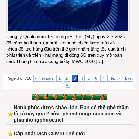
Công ty Qualcomm Technologies, Inc. (Mỹ) ngày 2-3-2026
đã công bố thành lập một liên minh chiến lược mới với
nhiều đối tác hàng đầu trên thế giới nhằm tăng tốc quá trình
phát triển và triển khai mạng di động 6G trên quy mô toàn
cầu. Thông tin được công bố tại MWC 2026 […]
Page 3 of 726
‹ Previous
1
2
3
4
5
6
7
Next ›
Last
»
Hạnh phúc được chào đón. Bạn có thể ghé thăm
tệ xá này qua 2 cửa: phamhongphuoc.com và
phamhongphuoc.net
Cập nhật Dịch COVID Thế giới