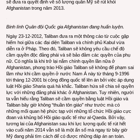
sẽ đưa ra quyết định về số lượng quân Mỹ sẽ rút khỏi
Afghanistan trong năm 2013.
Binh lính Quân đội Quốc gia Afghanistan đang huấn luyện.
Ngày 23-12-2012, Taliban đưa ra một thông cáo từ cuộc gặp
hiếm hoi giữa các đại diện Taliban và chính phủ Kabul vừa
diễn ra ở Pháp. Theo đó, Taliban sẽ không yêu cầu chế độ
cầm quyền độc đảng phái và sẽ bảo đảm các quyền của phụ
nữ. Có nghĩa là khi trở lại nắm chính quyền lần nữa ở
Afghanistan, phong trào Hồi giáo Taliban sẽ không để phạm sai
lầm như khi cầm quyền ở nước Nam Á này từ tháng 9-1996
tới tháng 12-2001 bị cộng đồng quốc tế lên án bởi việc áp dụng
luật Hồi giáo Sharia quá hà khắc. Taliban hứa sẽ chia sẻ quyền
lực với những đảng phái khác ở Afghanistan. Tuy nhiên, người
ta vẫn hiểu rằng Taliban sẽ cầm quyền bằng luật Hồi giáo và
Taliban bây giờ không “thuần tôn giáo” như trước mà có
những mối quan hệ phức tạp với những tổ chức Hồi giáo cực
đoan và khủng bố Hồi giáo quốc tế như al-Qaeda. Bởi vậy,
tương lai của Afghanistan sau khi lực lượng quốc tế rút hết
vào cuối năm 2014 vẫn sẽ là một ẩn số mà ngay từ bây giờ
Mỹ đang phải tìm cách để có được những đáp án an toàn.