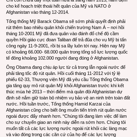
cho kế hoạch triệt thoái hết quân của Mỹ và NATO ở
tốc
Afghanistan vào tháng 12-2014.
rút
quân
Tổng thống Mỹ Barack Obama sẽ sớm phải quyết định phải
khỏi
rút thêm bao nhiêu quân khỏi chiến trường Nam Á – nơi hồi
Afgha
tháng 10-2001 Mỹ đã đưa quân vào đánh đổ chế độ cầm
quyền Hồi giáo cực đoan Taliban để trả đũa cho vụ Mỹ bị tấn
công ngày 11-9-2001, rồi bị sa lầy luôn tới nay. Hiện nay Mỹ
có khoảng 66.000- 68.000 quân trong tổng số lực lượng quốc
tế đông khoảng 102.000 người đang đóng ở Afghanistan.
Ông Obama đang chịu áp lực từ cả trong lẫn ngoài nước để
phải tăng tốc độ rút quân. Hồi cuối tháng 11-2012 với tỷ lệ
phiếu 62-33, Thượng viện Mỹ đã yêu cầu Tổng thống Obama
gia tăng quy mô rút quân Mỹ khỏi Afghanistan trước khi kết
thúc mùa hè 2013 – thời điểm mà quân đội Afghanistan dự
định sẽ nắm giữ toàn bộ nhiệm vụ bảo vệ an ninh trên toàn đất
nước. Hồi tuần trước, Tổng thống Hamid Karzai của
Afghanistan cũng cho biết ông muốn tiến trình rút quân nước
ngoài được đẩy nhanh hơn. “Chúng tôi đang làm việc để làm
cho sự chuyển giao an ninh này diễn ra sớm hơn. Chúng tôi
muốn tất cả các lực lượng nước ngoài rút khỏi các làng mạc
và vào đóng trong các căn cứ của họ để các lực lượng