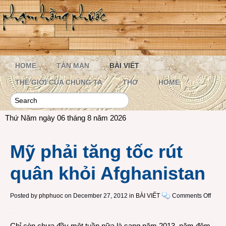
HOME
TẢN MẠN
BÀI VIẾT
THẾ GIỚI CỦA CHÚNG TA
THƠ
HOME
Thứ Năm ngày 06 tháng 8 năm 2026
Mỹ phải tăng tốc rút
quân khỏi Afghanistan
on
Posted by
phphuoc
on December 27, 2012 in
BÀI VIẾT
Comments Off
Mỹ
phải
Chỉ còn chưa đầy một tuần nữa là sang năm 2013, năm đệm
tăng