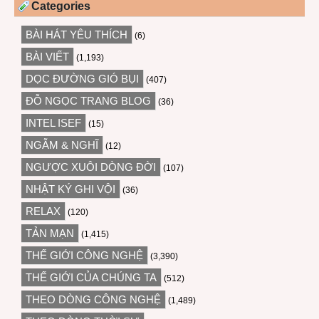
Categories
BÀI HÁT YÊU THÍCH
(6)
BÀI VIẾT
(1,193)
DỌC ĐƯỜNG GIÓ BỤI
(407)
ĐỖ NGỌC TRANG BLOG
(36)
INTEL ISEF
(15)
NGẪM & NGHĨ
(12)
NGƯỢC XUÔI DÒNG ĐỜI
(107)
NHẬT KÝ GHI VỘI
(36)
RELAX
(120)
TẢN MẠN
(1,415)
THẾ GIỚI CÔNG NGHỆ
(3,390)
THẾ GIỚI CỦA CHÚNG TA
(512)
THEO DÒNG CÔNG NGHỆ
(1,489)