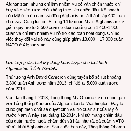
Afghanistan, nhưng chỉ làm nhiệm vụ cố vấn chiến thuật, chỉ
huy và chiến lược chứ không trực tiếp chiến đấu. Kế hoạch
của Mỹ ở miền nam và đông Afghanistan là thành lập 400 toán
như vậy. Cùng lúc đó, 8 trong 14 lữ đoàn Mỹ ở Afghanistan sẽ
giảm quy mô từ 3.500 quân/lữ đoàn xuống còn 1.400-1.900
quân và chỉ làm nhiệm vụ hỗ trợ các toán hoạt động. Chỉ nội
việc thay đổi vai trò này cũng giúp giảm 13.000 – 17.000 quân
NATO ở Afghanistan.
Lực lượng đặc biệt Mỹ đang huấn luyện cho biệt kích
Afghanistan ở tỉnh Wardak.
Thủ tướng Anh David Cameron cũng tuyên bố sẽ rút khoảng
3.800 quân Anh trong năm 2013, chỉ để lại 5.000 quân trong
năm 2014.
Vào đầu tháng 1-2013, Tổng thống Mỹ Obama sẽ có cuộc gặp
với Tổng thống Karzai của Afghanistan tại Washington. Đây là
cuộc gặp then chốt sẽ quyết định vai trò quân sự của Mỹ ở
nước Nam Á này sau tháng 12-2014, khi sứ mạng chiến đấu
của quân nước ngoài chấm dứt và hầu như tất cả quân NATO
sẽ rút khỏi Afghanistan. Sau cuộc họp này, Tổng thống Obama