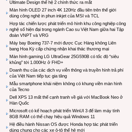
Ultimate Design thế hệ 2 chính thức ra mắt
Màn hình OLED 27 inch 4K 120Hz đầu tiên trên thế giới
dùng công nghệ in phun inkjet của MSI và TCL
Hợp tác chiến lược phát triển mô hình khu công nghiệp công
nghệ số hiện đại trong ngành Cao su Việt Nam giữa hai Tập
đoàn VNPT và VRG
Máy bay Boeing 737-7 mới được Cục Hàng không Liên
bang Hoa Kỳ cấp chứng nhận khai thác thương mại
Màn hình gaming LG UltraGear 25G590B có tốc độ “siêu
khủng” tới 1.000Hz ở FHD+
Doanh thu của các dịch vụ viễn thông và truyền hình trả phí
của Việt Nam tiếp tục gia tăng
Mẫu smartphone khái niệm không có khung viền màn hình
của Tecno
Dell XPS 13 mất thế cạnh tranh về giá với MacBook Neo ở
Hàn Quốc
Microsoft có kế hoạch phát triển WinUI 3 để làm máy tính
8GB RAM có thể chạy hiệu quả Windows 11
Hệ điều hành Nissan OS được Honda hợp tác phát triển
dùng chung cho các xe ô-tô thế hệ mới