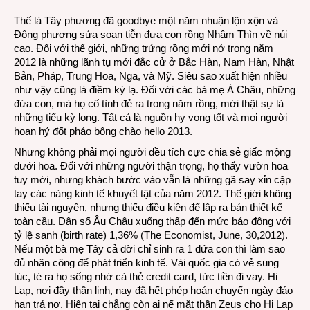
Hello
Thế là Tây phương đã goodbye một năm nhuận lộn xộn và
2013
Đông phương sửa soạn tiễn đưa con rồng Nhâm Thìn về núi
cao. Đối với thế giới, những trứng rồng mới nở trong năm
2012 là những lãnh tụ mới đắc cử ở Bắc Hàn, Nam Hàn, Nhật
Bản, Pháp, Trung Hoa, Nga, và Mỹ. Siêu sao xuất hiện nhiều
như vậy cũng là điềm kỳ lạ. Đối với các bà mẹ Á Châu, những
đứa con, mà họ cố tình đẻ ra trong năm rồng, mới thật sự là
những tiểu kỳ long. Tất cả là nguồn hy vọng tốt và mọi người
hoan hỷ đốt pháo bông chào hello 2013.
Nhưng không phải mọi người đều tích cực chia sẻ giấc mộng
dưới hoa. Đối với những người thận trọng, họ thấy vườn hoa
tuy mới, nhưng khách bước vào vẫn là những gã say xỉn cặp
tay các nàng kinh tế khuyết tật của năm 2012. Thế giới không
thiếu tài nguyên, nhưng thiếu điều kiện để lập ra bản thiết kế
toàn cầu. Dân số Âu Châu xuống thấp đến mức báo động với
tỷ lệ sanh (birth rate) 1,36% (The Economist, June, 30,2012).
Nếu một bà mẹ Tây cả đời chỉ sinh ra 1 đứa con thì làm sao
đủ nhân công để phát triển kinh tế. Vài quốc gia có vẻ sung
túc, té ra họ sống nhờ cà thẻ credit card, tức tiền đi vay. Hi
Lạp, nơi đầy thần linh, nay đã hết phép hoán chuyển ngày đáo
hạn trả nợ. Hiện tại chẳng còn ai nể mặt thần Zeus cho Hi Lạp