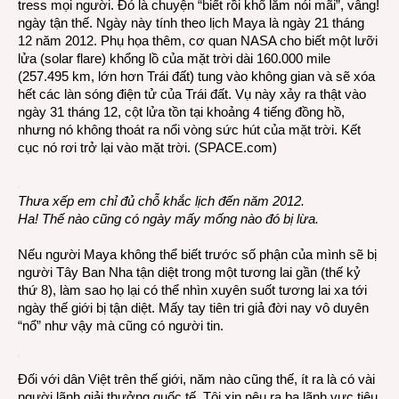
tress mọi người. Đó là chuyện “biết rồi khổ lắm nói mãi”, vâng!
ngày tận thế. Ngày này tính theo lịch Maya là ngày 21 tháng
12 năm 2012. Phụ họa thêm, cơ quan NASA cho biết một lưỡi
lửa (solar flare) khổng lồ của mặt trời dài 160.000 mile
(257.495 km, lớn hơn Trái đất) tung vào không gian và sẽ xóa
hết các làn sóng điện tử của Trái đất. Vụ này xảy ra thật vào
ngày 31 tháng 12, cột lửa tồn tại khoảng 4 tiếng đồng hồ,
nhưng nó không thoát ra nổi vòng sức hút của mặt trời. Kết
cục nó rơi trở lại vào mặt trời. (SPACE.com)
Thưa xếp em chỉ đủ chỗ khắc lịch đến năm 2012.
Ha! Thế nào cũng có ngày mấy mống nào đó bị lừa.
Nếu người Maya không thể biết trước số phận của mình sẽ bị
người Tây Ban Nha tận diệt trong một tương lai gần (thế kỷ
thứ 8), làm sao họ lại có thể nhìn xuyên suốt tương lai xa tới
ngày thế giới bị tận diệt. Mấy tay tiên tri giả đời nay vô duyên
“nổ” như vậy mà cũng có người tin.
Đối với dân Việt trên thế giới, năm nào cũng thế, ít ra là có vài
người lãnh giải thưởng quốc tế. Tôi xin nêu ra ba lãnh vực tiêu