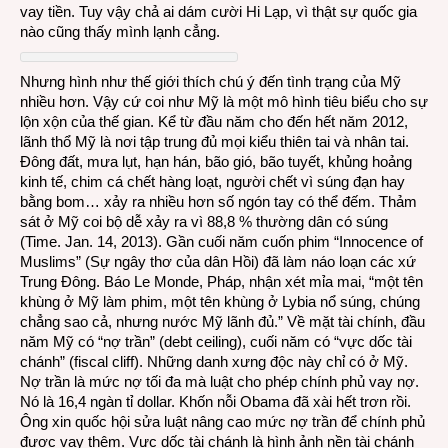
vay tiền. Tuy vậy chả ai dám cười Hi Lạp, vì thật sự quốc gia
nào cũng thấy mình lạnh cẳng.
Nhưng hình như thế giới thích chú ý đến tình trạng của Mỹ
nhiều hơn. Vậy cứ coi như Mỹ là một mô hình tiêu biểu cho sự
lộn xộn của thế gian. Kể từ đầu năm cho đến hết năm 2012,
lãnh thổ Mỹ là nơi tập trung đủ mọi kiểu thiên tai và nhân tai.
Đông đất, mưa lụt, hạn hán, bão gió, bão tuyết, khủng hoảng
kinh tế, chim cá chết hàng loạt, người chết vì súng đạn hay
bằng bom… xảy ra nhiều hơn số ngón tay có thể đếm. Thảm
sát ở Mỹ coi bộ dễ xảy ra vì 88,8 % thường dân có súng
(Time. Jan. 14, 2013). Gần cuối năm cuốn phim “Innocence of
Muslims” (Sự ngây thơ của dân Hồi) đã làm náo loạn các xứ
Trung Đông. Báo Le Monde, Pháp, nhận xét mỉa mai, “một tên
khùng ở Mỹ làm phim, một tên khùng ở Lybia nổ súng, chúng
chẳng sao cả, nhưng nước Mỹ lãnh đủ.” Về mặt tài chính, đầu
năm Mỹ có “nợ trần” (debt ceiling), cuối năm có “vực dốc tài
chánh” (fiscal cliff). Những danh xưng độc này chỉ có ở Mỹ.
Nợ trần là mức nợ tối đa mà luật cho phép chính phủ vay nợ.
Nó là 16,4 ngàn tỉ dollar. Khốn nỗi Obama đã xài hết trơn rồi.
Ông xin quốc hội sửa luật nâng cao mức nợ trần để chính phủ
được vay thêm. Vực dốc tài chánh là hình ảnh nền tài chánh