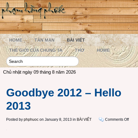
HOME
TẢN MẠN
BÀI VIẾT
THẾ GIỚI CỦA CHÚNG TA
THƠ
HOME
Chủ nhật ngày 09 tháng 8 năm 2026
Goodbye 2012 – Hello
2013
on
Posted by
phphuoc
on January 8, 2013 in
BÀI VIẾT
Comments Off
Good
2012
–