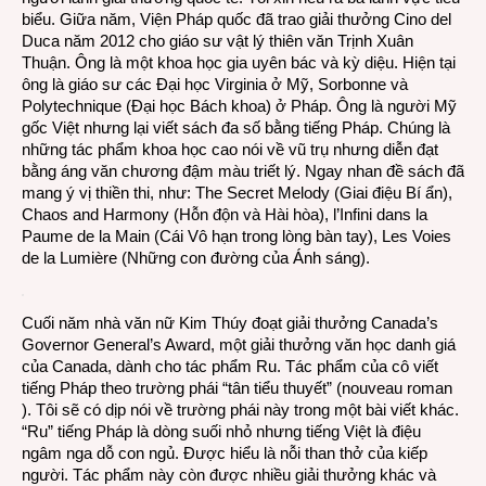
biểu. Giữa năm, Viện Pháp quốc đã trao giải thưởng Cino del
Duca năm 2012 cho giáo sư vật lý thiên văn Trịnh Xuân
Thuận. Ông là một khoa học gia uyên bác và kỳ diệu. Hiện tại
ông là giáo sư các Đại học Virginia ở Mỹ, Sorbonne và
Polytechnique (Đại học Bách khoa) ở Pháp. Ông là người Mỹ
gốc Việt nhưng lại viết sách đa số bằng tiếng Pháp. Chúng là
những tác phẩm khoa học cao nói về vũ trụ nhưng diễn đạt
bằng áng văn chương đậm màu triết lý. Ngay nhan đề sách đã
mang ý vị thiền thi, như: The Secret Melody (Giai điệu Bí ẩn),
Chaos and Harmony (Hỗn độn và Hài hòa), l’Infini dans la
Paume de la Main (Cái Vô hạn trong lòng bàn tay), Les Voies
de la Lumière (Những con đường của Ánh sáng).
Cuối năm nhà văn nữ Kim Thúy đoạt giải thưởng Canada’s
Governor General’s Award, một giải thưởng văn học danh giá
của Canada, dành cho tác phẩm Ru. Tác phẩm của cô viết
tiếng Pháp theo trường phái “tân tiểu thuyết” (nouveau roman
). Tôi sẽ có dịp nói về trường phái này trong một bài viết khác.
“Ru” tiếng Pháp là dòng suối nhỏ nhưng tiếng Việt là điệu
ngâm nga dỗ con ngủ. Được hiểu là nỗi than thở của kiếp
người. Tác phẩm này còn được nhiều giải thưởng khác và