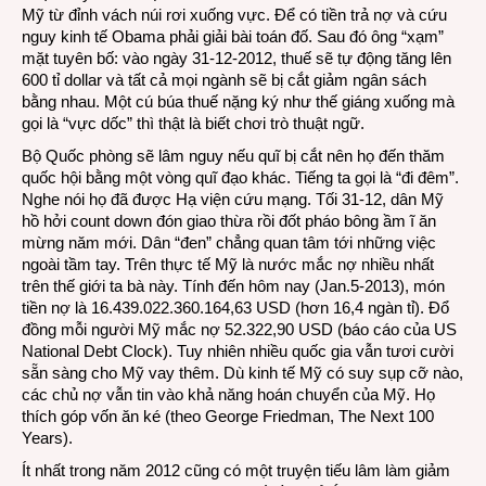
Mỹ từ đỉnh vách núi rơi xuống vực. Để có tiền trả nợ và cứu
nguy kinh tế Obama phải giải bài toán đố. Sau đó ông “xạm”
mặt tuyên bố: vào ngày 31-12-2012, thuế sẽ tự động tăng lên
600 tỉ dollar và tất cả mọi ngành sẽ bị cắt giảm ngân sách
bằng nhau. Một cú búa thuế nặng ký như thế giáng xuống mà
gọi là “vực dốc” thì thật là biết chơi trò thuật ngữ.
Bộ Quốc phòng sẽ lâm nguy nếu quĩ bị cắt nên họ đến thăm
quốc hội bằng một vòng quĩ đạo khác. Tiếng ta gọi là “đi đêm”.
Nghe nói họ đã được Hạ viện cứu mạng. Tối 31-12, dân Mỹ
hồ hởi count down đón giao thừa rồi đốt pháo bông ầm ĩ ăn
mừng năm mới. Dân “đen” chẳng quan tâm tới những việc
ngoài tầm tay. Trên thực tế Mỹ là nước mắc nợ nhiều nhất
trên thế giới ta bà này. Tính đến hôm nay (Jan.5-2013), món
tiền nợ là 16.439.022.360.164,63 USD (hơn 16,4 ngàn tỉ). Đổ
đồng mỗi người Mỹ mắc nợ 52.322,90 USD (báo cáo của US
National Debt Clock). Tuy nhiên nhiều quốc gia vẫn tươi cười
sẵn sàng cho Mỹ vay thêm. Dù kinh tế Mỹ có suy sụp cỡ nào,
các chủ nợ vẫn tin vào khả năng hoán chuyển của Mỹ. Họ
thích góp vốn ăn ké (theo George Friedman, The Next 100
Years).
Ít nhất trong năm 2012 cũng có một truyện tiếu lâm làm giảm