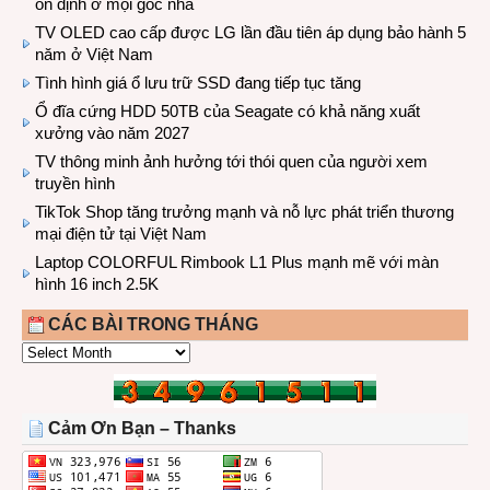
ổn định ở mọi góc nhà
TV OLED cao cấp được LG lần đầu tiên áp dụng bảo hành 5
năm ở Việt Nam
Tình hình giá ổ lưu trữ SSD đang tiếp tục tăng
Ổ đĩa cứng HDD 50TB của Seagate có khả năng xuất
xưởng vào năm 2027
TV thông minh ảnh hưởng tới thói quen của người xem
truyền hình
TikTok Shop tăng trưởng mạnh và nỗ lực phát triển thương
mại điện tử tại Việt Nam
Laptop COLORFUL Rimbook L1 Plus mạnh mẽ với màn
hình 16 inch 2.5K
CÁC BÀI TRONG THÁNG
CÁC
BÀI
TRONG
THÁNG
Cảm Ơn Bạn – Thanks