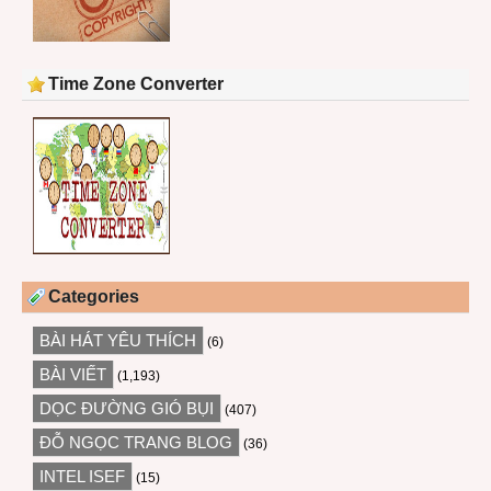
Time Zone Converter
Categories
BÀI HÁT YÊU THÍCH
(6)
BÀI VIẾT
(1,193)
DỌC ĐƯỜNG GIÓ BỤI
(407)
ĐỖ NGỌC TRANG BLOG
(36)
INTEL ISEF
(15)