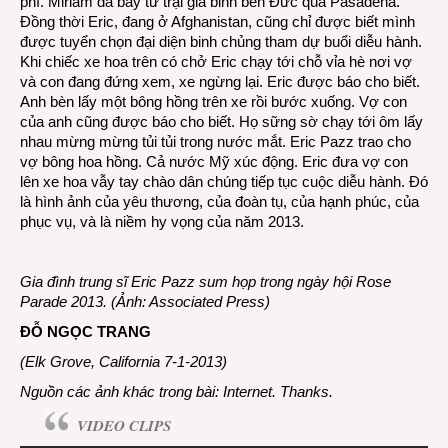
phí. Miriam đã bay từ trại gia binh bên Đức qua Pasadena.
Đồng thời Eric, đang ở Afghanistan, cũng chỉ được biết mình
được tuyển chọn đại diện binh chủng tham dự buổi diễu hành.
Khi chiếc xe hoa trên có chở Eric chạy tới chỗ vỉa hè nơi vợ
và con đang đứng xem, xe ngừng lại. Eric được báo cho biết.
Anh bèn lấy một bông hồng trên xe rồi bước xuống. Vợ con
của anh cũng được báo cho biết. Họ sững sờ chạy tới ôm lấy
nhau mừng mừng tủi tủi trong nước mắt. Eric Pazz trao cho
vợ bông hoa hồng. Cả nước Mỹ xúc động. Eric đưa vợ con
lên xe hoa vẫy tay chào dân chúng tiếp tục cuộc diễu hành. Đó
là hình ảnh của yêu thương, của đoàn tụ, của hạnh phúc, của
phục vụ, và là niềm hy vọng của năm 2013.
Gia đình trung sĩ Eric Pazz sum họp trong ngày hội Rose
Parade 2013. (Ảnh: Associated Press)
ĐỖ NGỌC TRANG
(Elk Grove, California 7-1-2013)
Nguồn các ảnh khác trong bài: Internet. Thanks.
VIDEO CLIPS