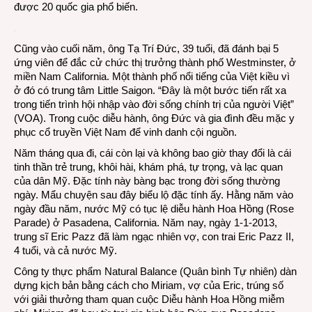
được 20 quốc gia phổ biến.
Cũng vào cuối năm, ông Tạ Trí Đức, 39 tuổi, đã đánh bại 5
ứng viên để đắc cử chức thị trưởng thành phố Westminster, ở
miền Nam California. Một thành phố nổi tiếng của Việt kiều vì
ở đó có trung tâm Little Saigon. “Đây là một bước tiến rất xa
trong tiến trình hội nhập vào đời sống chính trị của người Việt”
(VOA). Trong cuộc diễu hành, ông Đức và gia đình đều mặc y
phục cổ truyền Việt Nam để vinh danh cội nguồn.
Năm tháng qua đi, cái còn lại và không bao giờ thay đổi là cái
tinh thần trẻ trung, khôi hài, khám phá, tự trọng, và lạc quan
của dân Mỹ. Đặc tính này bàng bạc trong đời sống thường
ngày. Mẩu chuyện sau đây biểu lộ đặc tính ấy. Hằng năm vào
ngày đầu năm, nước Mỹ có tục lệ diễu hành Hoa Hồng (Rose
Parade) ở Pasadena, California. Năm nay, ngày 1-1-2013,
trung sĩ Eric Pazz đã làm ngạc nhiên vợ, con trai Eric Pazz II,
4 tuổi, và cả nước Mỹ.
Công ty thực phẩm Natural Balance (Quân bình Tự nhiên) dàn
dựng kịch bản bằng cách cho Miriam, vợ của Eric, trúng số
với giải thưởng tham quan cuộc Diễu hành Hoa Hồng miễm