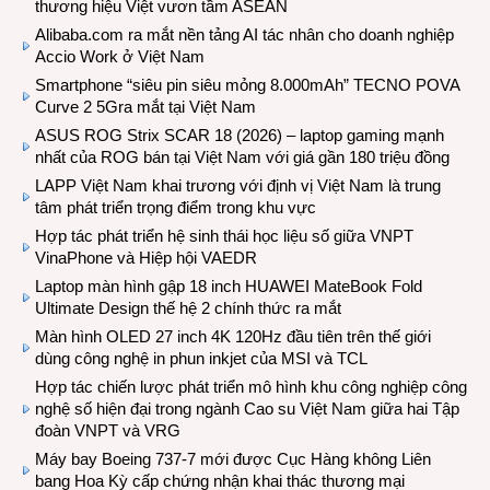
thương hiệu Việt vươn tầm ASEAN
Alibaba.com ra mắt nền tảng AI tác nhân cho doanh nghiệp
Accio Work ở Việt Nam
Smartphone “siêu pin siêu mỏng 8.000mAh” TECNO POVA
Curve 2 5Gra mắt tại Việt Nam
ASUS ROG Strix SCAR 18 (2026) – laptop gaming mạnh
nhất của ROG bán tại Việt Nam với giá gần 180 triệu đồng
LAPP Việt Nam khai trương với định vị Việt Nam là trung
tâm phát triển trọng điểm trong khu vực
Hợp tác phát triển hệ sinh thái học liệu số giữa VNPT
VinaPhone và Hiệp hội VAEDR
Laptop màn hình gập 18 inch HUAWEI MateBook Fold
Ultimate Design thế hệ 2 chính thức ra mắt
Màn hình OLED 27 inch 4K 120Hz đầu tiên trên thế giới
dùng công nghệ in phun inkjet của MSI và TCL
Hợp tác chiến lược phát triển mô hình khu công nghiệp công
nghệ số hiện đại trong ngành Cao su Việt Nam giữa hai Tập
đoàn VNPT và VRG
Máy bay Boeing 737-7 mới được Cục Hàng không Liên
bang Hoa Kỳ cấp chứng nhận khai thác thương mại