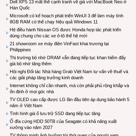
Dell XPS 13 mất thế cạnh tranh về giá với MacBook Neo ở
Hàn Quốc
Microsoft có kế hoạch phát triển WinUI 3 để làm máy tính
8GB RAM có thể chạy hiệu quả Windows 11
Hệ điều hành Nissan OS được Honda hợp tác phát triển
dùng chung cho các xe ô-tô thế hệ mới
21 showroom xe máy điện VinFast khai trương tại
Philippines
Thị trường bộ nhớ DRAM vẫn đang tiếp tục khan hiếm đẩy
giá bộ nhớ tăng thêm
Hội nghị Đối tác Nhà hàng Grab Việt Nam tư vấn về thuế và
các giải pháp tăng trưởng kinh doanh
Internet không chỉ cần nhanh, mà còn phải phủ rộng khắp và
ổn định ở mọi góc nhà
TV OLED cao cấp được LG lần đầu tiên áp dụng bảo hành 5
năm ở Việt Nam
Tình hình giá ổ lưu trữ SSD đang tiếp tục tăng
Ổ đĩa cứng HDD 50TB của Seagate có khả năng xuất
xưởng vào năm 2027
TV thông minh ảnh hưởng tới thói quen của người xem