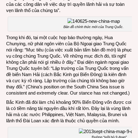
của các công dân về việc duy trì quyền lãnh hải và sự toàn
vẹn lãnh thổ của chúng ta”.
Bản đồ chính thức mới của Trung Quốc.
Trong khi đó, tại một cuộc họp báo thường ngày, Hua
Chunying, nữ phát ngôn viên của Bộ Ngoại giao Trung Quốc
nói rằng: “Mục tiêu (của việc xuất bản tấm bản đồ mới) là phục
vụ công chúng Trung Quốc. Về những mục đích đó, tôi nghĩ
không cần phải nói gì nhiều ở đây.” Đại diện ngành ngoại giao
Trung Quốc tuyên bố: “Lập trường của Trung Quốc trong vấn
đề biển Nam Hải (cách Bắc Kinh gọi Biển Đông) là kiên định
và cực kỳ rõ ràng. Lập trường của chúng tôi không bao giờ
thay đổi.” (China’s position on the South China Sea issue is
consistent and extremely clear. Our stance has not changed.)
Bắc Kinh đã đòi làm chủ khoảng 90% Biển Đông vốn được coi
là có tiềm năng tài nguyên dầu khí rất lớn. Đây lại là vùng lãnh
hải mà các nước Philippines, Việt Nam, Malaysia, Brunei và
lãnh thổ Đài Loan xác định là thuộc chủ quyền của mình.
Đường “lưỡi bò 9 đoạn”.