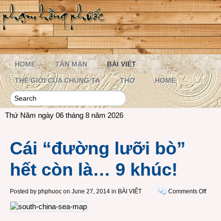
HOME
TẢN MẠN
BÀI VIẾT
THẾ GIỚI CỦA CHÚNG TA
THƠ
HOME
Thứ Năm ngày 06 tháng 8 năm 2026
Cái “đường lưỡi bò”
hết còn là… 9 khúc!
on
Posted by
phphuoc
on June 27, 2014 in
BÀI VIẾT
Comments Off
Cái
“đườ
lưỡi