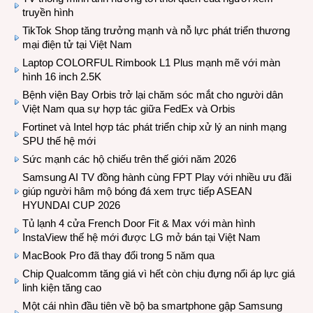
truyền hình
TikTok Shop tăng trưởng mạnh và nỗ lực phát triển thương
mại điện tử tại Việt Nam
Laptop COLORFUL Rimbook L1 Plus mạnh mẽ với màn
hình 16 inch 2.5K
Bệnh viện Bay Orbis trở lại chăm sóc mắt cho người dân
Việt Nam qua sự hợp tác giữa FedEx và Orbis
Fortinet và Intel hợp tác phát triển chip xử lý an ninh mạng
SPU thế hệ mới
Sức mạnh các hộ chiếu trên thế giới năm 2026
Samsung AI TV đồng hành cùng FPT Play với nhiều ưu đãi
giúp người hâm mộ bóng đá xem trực tiếp ASEAN
HYUNDAI CUP 2026
Tủ lạnh 4 cửa French Door Fit & Max với màn hình
InstaView thế hệ mới được LG mở bán tại Việt Nam
MacBook Pro đã thay đổi trong 5 năm qua
Chip Qualcomm tăng giá vì hết còn chịu đựng nổi áp lực giá
linh kiện tăng cao
Một cái nhìn đầu tiên về bộ ba smartphone gập Samsung