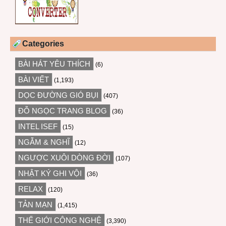
Categories
BÀI HÁT YÊU THÍCH
(6)
BÀI VIẾT
(1,193)
DỌC ĐƯỜNG GIÓ BỤI
(407)
ĐỖ NGỌC TRANG BLOG
(36)
INTEL ISEF
(15)
NGẪM & NGHĨ
(12)
NGƯỢC XUÔI DÒNG ĐỜI
(107)
NHẬT KÝ GHI VỘI
(36)
RELAX
(120)
TẢN MẠN
(1,415)
THẾ GIỚI CÔNG NGHỆ
(3,390)