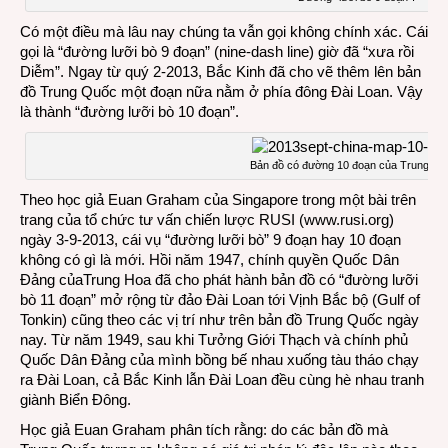
Có một điều mà lâu nay chúng ta vẫn gọi không chính xác. Cái
gọi là “đường lưỡi bò 9 đoạn” (nine-dash line) giờ đã “xưa rồi
Diễm”. Ngay từ quý 2-2013, Bắc Kinh đã cho vẽ thêm lên bản
đồ Trung Quốc một đoạn nữa nằm ở phía đông Đài Loan. Vậy
là thành “đường lưỡi bò 10 đoạn”.
Bản đồ có đường 10 đoạn của Trung Qu
Theo học giả Euan Graham của Singapore trong một bài trên
trang của tổ chức tư vấn chiến lược RUSI (
www.rusi.org
)
ngày 3-9-2013, cái vụ “đường lưỡi bò” 9 đoạn hay 10 đoạn
không có gì là mới. Hồi năm 1947, chính quyền Quốc Dân
Đảng củaTrung Hoa đã cho phát hành bản đồ có “đường lưỡi
bò 11 đoạn” mở rộng từ đảo Đài Loan tới Vịnh Bắc bộ (Gulf of
Tonkin) cũng theo các vị trí như trên bản đồ Trung Quốc ngày
nay. Từ năm 1949, sau khi Tưởng Giới Thạch và chính phủ
Quốc Dân Đảng của mình bồng bế nhau xuống tàu tháo chạy
ra Đài Loan, cả Bắc Kinh lẫn Đài Loan đều cùng hè nhau tranh
giành Biển Đông.
Học giả Euan Graham phân tích rằng: do các bản đồ mà