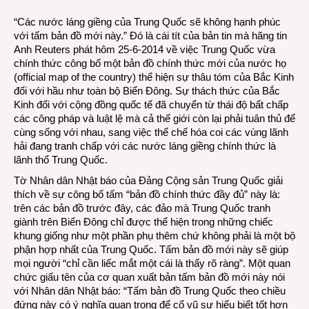
bò”
“Các nước láng giềng của Trung Quốc sẽ không hạnh phúc
hết
với tấm bản đồ mới này.” Đó là cái tít của bản tin mà hãng tin
còn
Anh Reuters phát hôm 25-6-2014 về việc Trung Quốc vừa
là…
chính thức công bố một bản đồ chính thức mới của nước họ
9
(official map of the country) thể hiện sự thâu tóm của Bắc Kinh
khúc!
đối với hầu như toàn bộ Biển Đông. Sự thách thức của Bắc
Kinh đối với cộng đồng quốc tế đã chuyển từ thái độ bất chấp
các công pháp và luật lệ mà cả thế giới còn lại phải tuân thủ để
cùng sống với nhau, sang việc thể chế hóa coi các vùng lãnh
hải đang tranh chấp với các nước láng giềng chính thức là
lãnh thổ Trung Quốc.
Tờ Nhân dân Nhật báo của Đảng Cộng sản Trung Quốc giải
thích về sự công bố tấm “bản đồ chính thức đầy đủ” này là:
trên các bản đồ trước đây, các đảo mà Trung Quốc tranh
giành trên Biển Đông chỉ được thể hiện trong những chiếc
khung giống như một phần phụ thêm chứ không phải là một bộ
phận hợp nhất của Trung Quốc. Tấm bản đồ mới này sẽ giúp
mọi người “chỉ cần liếc mắt một cái là thấy rõ ràng”. Một quan
chức giấu tên của cơ quan xuất bản tấm bản đồ mới này nói
với Nhân dân Nhật báo: “Tấm bản đồ Trung Quốc theo chiều
đứng này có ý nghĩa quan trọng để cổ vũ sự hiểu biết tốt hơn