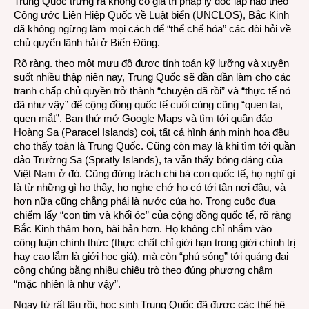
Trung Quốc trưng ra không có giá trị pháp lý độc lập nào theo
Công ước Liên Hiệp Quốc về Luật biển (UNCLOS), Bắc Kinh
đã không ngừng làm mọi cách để “thể chế hóa” các đòi hỏi về
chủ quyển lãnh hải ở Biển Đông.
Rõ ràng. theo một mưu đồ được tính toán kỹ lưỡng và xuyên
suốt nhiều thập niên nay, Trung Quốc sẽ dần dần làm cho các
tranh chấp chủ quyền trở thành “chuyện đã rồi” và “thực tế nó
đã như vậy” để cộng đồng quốc tế cuối cùng cũng “quen tai,
quen mắt”. Bạn thử mở Google Maps và tìm tới quần đảo
Hoàng Sa (Paracel Islands) coi, tất cả hình ảnh minh họa đều
cho thấy toàn là Trung Quốc. Cũng còn may là khi tìm tới quần
đảo Trường Sa (Spratly Islands), ta vẫn thấy bóng dáng của
Việt Nam ở đó. Cũng đừng trách chi bà con quốc tế, họ nghĩ gì
là từ những gì họ thấy, họ nghe chớ họ có tới tận nơi đâu, và
hơn nữa cũng chẳng phải là nước của họ. Trong cuộc đua
chiếm lấy “con tim và khối óc” của cộng đồng quốc tế, rõ ràng
Bắc Kinh thâm hơn, bài bản hơn. Họ không chỉ nhắm vào
công luận chính thức (thực chất chỉ giới hạn trong giới chính trị
hay cao lắm là giới học giả), mà còn “phủ sóng” tới quảng đại
công chúng bằng nhiều chiêu trò theo đúng phương châm
“mặc nhiên là như vậy”.
Ngay từ rất lâu rồi, học sinh Trung Quốc đã được các thế hệ