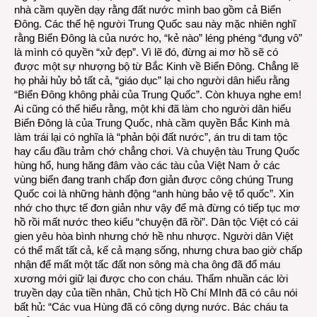
nhà cầm quyền dạy rằng đất nước mình bao gồm cả Biển
Đông. Các thế hệ người Trung Quốc sau này mặc nhiên nghĩ
rằng Biển Đông là của nước họ, “kẻ nào” léng phéng “đụng vô”
là mình có quyền “xử đẹp”. Vì lẽ đó, đừng ai mơ hồ sẽ có
được một sự nhượng bộ từ Bắc Kinh về Biển Đông. Chẳng lẽ
họ phải hủy bỏ tất cả, “giáo dục” lại cho người dân hiểu rằng
“Biển Đông không phải của Trung Quốc”. Còn khuya nghe em!
Ai cũng có thể hiểu rằng, một khi đã làm cho người dân hiểu
Biển Đông là của Trung Quốc, nhà cầm quyền Bắc Kinh mà
làm trái lại có nghĩa là “phản bội đất nước”, án tru di tam tộc
hay cẩu đầu trảm chớ chẳng chơi. Và chuyện tàu Trung Quốc
hùng hổ, hung hăng đâm vào các tàu của Việt Nam ở các
vùng biển đang tranh chấp đơn giản được công chúng Trung
Quốc coi là những hành động “anh hùng bảo vệ tổ quốc”. Xin
nhớ cho thực tế đơn giản như vậy để mà đừng có tiếp tục mơ
hồ rồi mất nước theo kiểu “chuyện đã rồi”. Dân tộc Việt có cái
gien yêu hòa bình nhưng chớ hề nhu nhược. Người dân Việt
có thể mất tất cả, kể cả mạng sống, nhưng chưa bao giờ chấp
nhận để mất một tấc đất non sông mà cha ông đã đổ máu
xương mới giữ lại được cho con cháu. Thấm nhuần các lời
truyền dạy của tiền nhân, Chủ tịch Hồ Chí MInh đã có câu nói
bất hủ: “Các vua Hùng đã có công dựng nước. Bác cháu ta