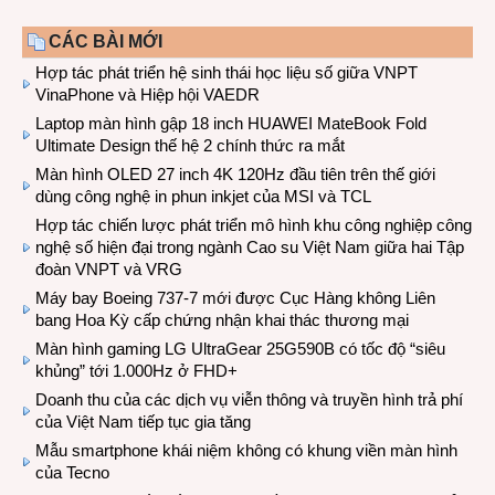
CÁC BÀI MỚI
Hợp tác phát triển hệ sinh thái học liệu số giữa VNPT
VinaPhone và Hiệp hội VAEDR
Laptop màn hình gập 18 inch HUAWEI MateBook Fold
Ultimate Design thế hệ 2 chính thức ra mắt
Màn hình OLED 27 inch 4K 120Hz đầu tiên trên thế giới
dùng công nghệ in phun inkjet của MSI và TCL
Hợp tác chiến lược phát triển mô hình khu công nghiệp công
nghệ số hiện đại trong ngành Cao su Việt Nam giữa hai Tập
đoàn VNPT và VRG
Máy bay Boeing 737-7 mới được Cục Hàng không Liên
bang Hoa Kỳ cấp chứng nhận khai thác thương mại
Màn hình gaming LG UltraGear 25G590B có tốc độ “siêu
khủng” tới 1.000Hz ở FHD+
Doanh thu của các dịch vụ viễn thông và truyền hình trả phí
của Việt Nam tiếp tục gia tăng
Mẫu smartphone khái niệm không có khung viền màn hình
của Tecno