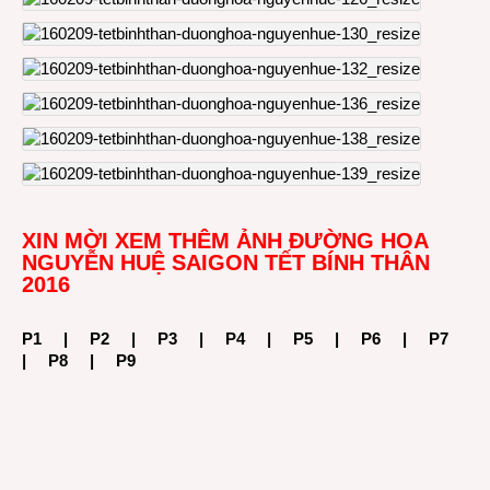
XIN MỜI XEM THÊM ẢNH ĐƯỜNG HOA
NGUYỄN HUỆ SAIGON TẾT BÍNH THÂN
2016
P1
|
P2
|
P3
|
P4
|
P5
|
P6
|
P7
|
P8
|
P9