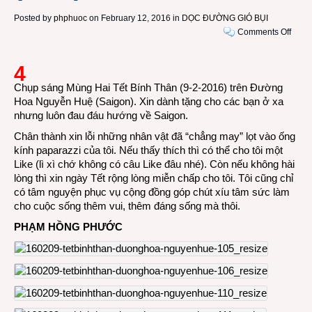
Posted by
phphuoc
on February 12, 2016 in
DỌC ĐƯỜNG GIÓ BỤI
on
Comments Off
PHÓ
SỰ
4
ẢNH:
Chụp sáng Mùng Hai Tết Bính Thân (9-2-2016) trên Đường
Đườ
Hoa Nguyễn Huệ (Saigon). Xin dành tặng cho các bạn ở xa
Hoa
nhưng luôn đau đáu hướng về Saigon.
Nguy
Huệ
Chân thành xin lỗi những nhân vật đã “chẳng may” lọt vào ống
Tết
kính paparazzi của tôi. Nếu thấy thích thì có thể cho tôi một
Bính
Like (lì xì chớ không có câu Like đâu nhé). Còn nếu không hài
Thân
lòng thì xin ngày Tết rộng lòng miễn chấp cho tôi. Tôi cũng chỉ
2016
có tâm nguyện phục vụ cộng đồng góp chút xíu tâm sức làm
(P4/8
cho cuộc sống thêm vui, thêm đáng sống mà thôi.
PHẠM HỒNG PHƯỚC