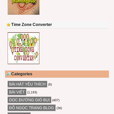
Time Zone Converter
Categories
BÀI HÁT YÊU THÍCH
(6)
BÀI VIẾT
(1,193)
DỌC ĐƯỜNG GIÓ BỤI
(407)
ĐỖ NGỌC TRANG BLOG
(36)