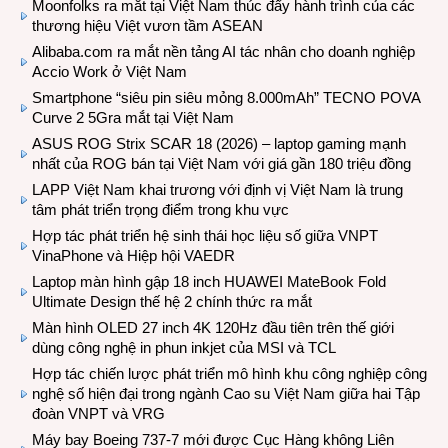
Moonfolks ra mắt tại Việt Nam thúc đẩy hành trình của các
thương hiệu Việt vươn tầm ASEAN
Alibaba.com ra mắt nền tảng AI tác nhân cho doanh nghiệp
Accio Work ở Việt Nam
Smartphone “siêu pin siêu mỏng 8.000mAh” TECNO POVA
Curve 2 5Gra mắt tại Việt Nam
ASUS ROG Strix SCAR 18 (2026) – laptop gaming mạnh
nhất của ROG bán tại Việt Nam với giá gần 180 triệu đồng
LAPP Việt Nam khai trương với định vị Việt Nam là trung
tâm phát triển trọng điểm trong khu vực
Hợp tác phát triển hệ sinh thái học liệu số giữa VNPT
VinaPhone và Hiệp hội VAEDR
Laptop màn hình gập 18 inch HUAWEI MateBook Fold
Ultimate Design thế hệ 2 chính thức ra mắt
Màn hình OLED 27 inch 4K 120Hz đầu tiên trên thế giới
dùng công nghệ in phun inkjet của MSI và TCL
Hợp tác chiến lược phát triển mô hình khu công nghiệp công
nghệ số hiện đại trong ngành Cao su Việt Nam giữa hai Tập
đoàn VNPT và VRG
Máy bay Boeing 737-7 mới được Cục Hàng không Liên