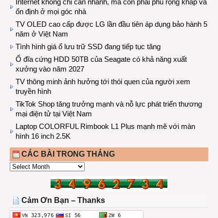
Internet không chỉ cần nhanh, mà còn phải phủ rộng khắp và
ổn định ở mọi góc nhà
TV OLED cao cấp được LG lần đầu tiên áp dụng bảo hành 5
năm ở Việt Nam
Tình hình giá ổ lưu trữ SSD đang tiếp tục tăng
Ổ đĩa cứng HDD 50TB của Seagate có khả năng xuất
xưởng vào năm 2027
TV thông minh ảnh hưởng tới thói quen của người xem
truyền hình
TikTok Shop tăng trưởng mạnh và nỗ lực phát triển thương
mại điện tử tại Việt Nam
Laptop COLORFUL Rimbook L1 Plus mạnh mẽ với màn
hình 16 inch 2.5K
CÁC BÀI TRONG THÁNG
CÁC
BÀI
TRONG
THÁNG
Cảm Ơn Bạn – Thanks