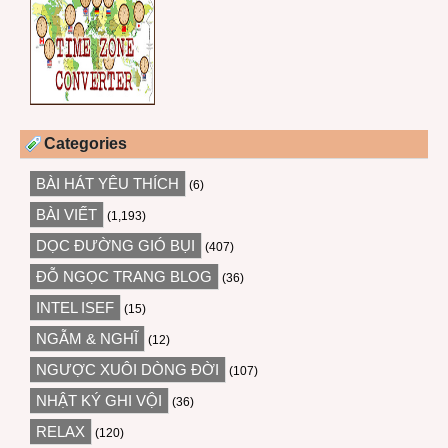
Categories
BÀI HÁT YÊU THÍCH
(6)
BÀI VIẾT
(1,193)
DỌC ĐƯỜNG GIÓ BỤI
(407)
ĐỖ NGỌC TRANG BLOG
(36)
INTEL ISEF
(15)
NGẪM & NGHĨ
(12)
NGƯỢC XUÔI DÒNG ĐỜI
(107)
NHẬT KÝ GHI VỘI
(36)
RELAX
(120)