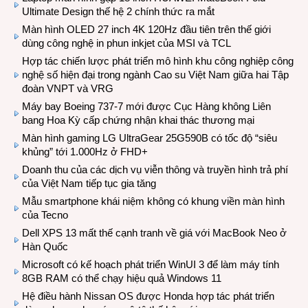
Ultimate Design thế hệ 2 chính thức ra mắt
Màn hình OLED 27 inch 4K 120Hz đầu tiên trên thế giới
dùng công nghệ in phun inkjet của MSI và TCL
Hợp tác chiến lược phát triển mô hình khu công nghiệp công
nghệ số hiện đại trong ngành Cao su Việt Nam giữa hai Tập
đoàn VNPT và VRG
Máy bay Boeing 737-7 mới được Cục Hàng không Liên
bang Hoa Kỳ cấp chứng nhận khai thác thương mại
Màn hình gaming LG UltraGear 25G590B có tốc độ “siêu
khủng” tới 1.000Hz ở FHD+
Doanh thu của các dịch vụ viễn thông và truyền hình trả phí
của Việt Nam tiếp tục gia tăng
Mẫu smartphone khái niệm không có khung viền màn hình
của Tecno
Dell XPS 13 mất thế cạnh tranh về giá với MacBook Neo ở
Hàn Quốc
Microsoft có kế hoạch phát triển WinUI 3 để làm máy tính
8GB RAM có thể chạy hiệu quả Windows 11
Hệ điều hành Nissan OS được Honda hợp tác phát triển