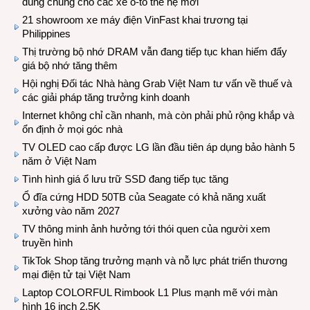
dùng chung cho các xe ô-tô thế hệ mới
21 showroom xe máy điện VinFast khai trương tại
Philippines
Thị trường bộ nhớ DRAM vẫn đang tiếp tục khan hiếm đẩy
giá bộ nhớ tăng thêm
Hội nghị Đối tác Nhà hàng Grab Việt Nam tư vấn về thuế và
các giải pháp tăng trưởng kinh doanh
Internet không chỉ cần nhanh, mà còn phải phủ rộng khắp và
ổn định ở mọi góc nhà
TV OLED cao cấp được LG lần đầu tiên áp dụng bảo hành 5
năm ở Việt Nam
Tình hình giá ổ lưu trữ SSD đang tiếp tục tăng
Ổ đĩa cứng HDD 50TB của Seagate có khả năng xuất
xưởng vào năm 2027
TV thông minh ảnh hưởng tới thói quen của người xem
truyền hình
TikTok Shop tăng trưởng mạnh và nỗ lực phát triển thương
mại điện tử tại Việt Nam
Laptop COLORFUL Rimbook L1 Plus mạnh mẽ với màn
hình 16 inch 2.5K