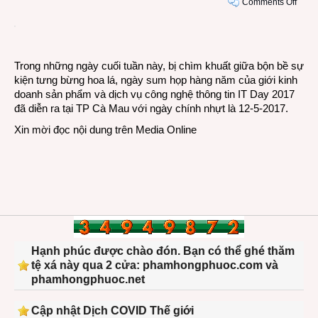
on
Comments Off
Ngày
IT
Day
2017
Trong những ngày cuối tuần này, bị chìm khuất giữa bộn bề sự
tại
kiện tưng bừng hoa lá, ngày sum họp hàng năm của giới kinh
Cà
doanh sản phẩm và dịch vụ công nghệ thông tin IT Day 2017
Mau:
đã diễn ra tại TP Cà Mau với ngày chính nhựt là 12-5-2017.
tìm
Xin mời đọc nội dung trên
Media Online
hướn
đi
mới
cho
IT
truyề
thống
Hạnh phúc được chào đón. Bạn có thể ghé thăm
tệ xá này qua 2 cửa: phamhongphuoc.com và
phamhongphuoc.net
Cập nhật Dịch COVID Thế giới