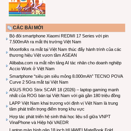
CÁC BÀI MỚI
Bộ đôi smartphone Xiaomi REDMI 17 Series với pin
7.500mAh ra mắt thị trường Việt Nam
Moonfolks ra mắt tại Việt Nam thúc đẩy hành trình của các
thương hiệu Việt vươn tầm ASEAN
Alibaba.com ra mắt nền tảng AI tác nhân cho doanh nghiệp
Accio Work ở Việt Nam
Smartphone “siêu pin siêu mỏng 8.000mAh” TECNO POVA
Curve 2 5Gra mắt tại Việt Nam
ASUS ROG Strix SCAR 18 (2026) – laptop gaming mạnh
nhất của ROG bán tại Việt Nam với giá gần 180 triệu đồng
LAPP Việt Nam khai trương với định vị Việt Nam là trung
tâm phát triển trọng điểm trong khu vực
Hợp tác phát triển hệ sinh thái học liệu số giữa VNPT
VinaPhone và Hiệp hội VAEDR
Laptop màn hình gập 18 inch HUAWEI MateBook Fold