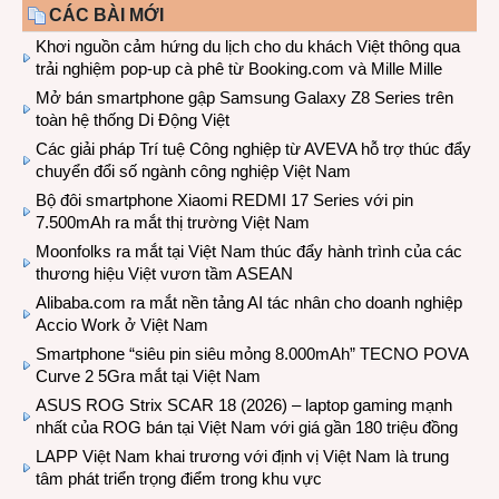
CÁC BÀI MỚI
Khơi nguồn cảm hứng du lịch cho du khách Việt thông qua
trải nghiệm pop-up cà phê từ Booking.com và Mille Mille
Mở bán smartphone gập Samsung Galaxy Z8 Series trên
toàn hệ thống Di Động Việt
Các giải pháp Trí tuệ Công nghiệp từ AVEVA hỗ trợ thúc đẩy
chuyển đổi số ngành công nghiệp Việt Nam
Bộ đôi smartphone Xiaomi REDMI 17 Series với pin
7.500mAh ra mắt thị trường Việt Nam
Moonfolks ra mắt tại Việt Nam thúc đẩy hành trình của các
thương hiệu Việt vươn tầm ASEAN
Alibaba.com ra mắt nền tảng AI tác nhân cho doanh nghiệp
Accio Work ở Việt Nam
Smartphone “siêu pin siêu mỏng 8.000mAh” TECNO POVA
Curve 2 5Gra mắt tại Việt Nam
ASUS ROG Strix SCAR 18 (2026) – laptop gaming mạnh
nhất của ROG bán tại Việt Nam với giá gần 180 triệu đồng
LAPP Việt Nam khai trương với định vị Việt Nam là trung
tâm phát triển trọng điểm trong khu vực