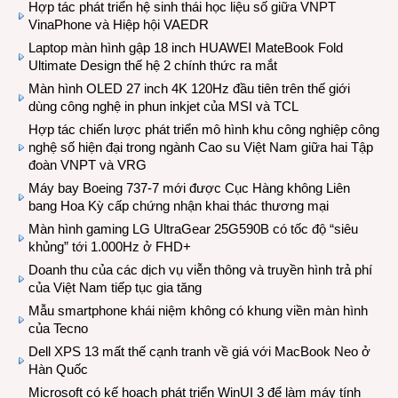
Hợp tác phát triển hệ sinh thái học liệu số giữa VNPT
VinaPhone và Hiệp hội VAEDR
Laptop màn hình gập 18 inch HUAWEI MateBook Fold
Ultimate Design thế hệ 2 chính thức ra mắt
Màn hình OLED 27 inch 4K 120Hz đầu tiên trên thế giới
dùng công nghệ in phun inkjet của MSI và TCL
Hợp tác chiến lược phát triển mô hình khu công nghiệp công
nghệ số hiện đại trong ngành Cao su Việt Nam giữa hai Tập
đoàn VNPT và VRG
Máy bay Boeing 737-7 mới được Cục Hàng không Liên
bang Hoa Kỳ cấp chứng nhận khai thác thương mại
Màn hình gaming LG UltraGear 25G590B có tốc độ “siêu
khủng” tới 1.000Hz ở FHD+
Doanh thu của các dịch vụ viễn thông và truyền hình trả phí
của Việt Nam tiếp tục gia tăng
Mẫu smartphone khái niệm không có khung viền màn hình
của Tecno
Dell XPS 13 mất thế cạnh tranh về giá với MacBook Neo ở
Hàn Quốc
Microsoft có kế hoạch phát triển WinUI 3 để làm máy tính