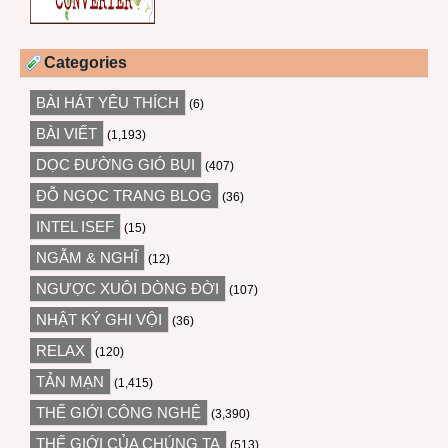
Categories
BÀI HÁT YÊU THÍCH
(6)
BÀI VIẾT
(1,193)
DỌC ĐƯỜNG GIÓ BỤI
(407)
ĐỖ NGỌC TRANG BLOG
(36)
INTEL ISEF
(15)
NGẪM & NGHĨ
(12)
NGƯỢC XUÔI DÒNG ĐỜI
(107)
NHẬT KÝ GHI VỘI
(36)
RELAX
(120)
TẢN MẠN
(1,415)
THẾ GIỚI CÔNG NGHỆ
(3,390)
THẾ GIỚI CỦA CHÚNG TA
(513)