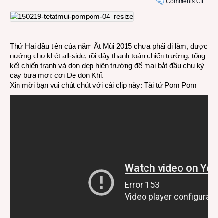
on
Comments Off
VIDE
Our
Old
Idol
Thứ Hai đầu tiên của năm Ất Mùi 2015 chưa phải đi làm, được
–
nướng cho khét all-side, rồi dậy thanh toán chiến trường, tổng
Tân
kết chiến tranh và dọn dẹp hiện trường để mai bắt đầu chu kỳ
Tài
cày bừa mới: cỡi Dê đón Khỉ.
tử
Xin mời bạn vui chút chút với cái clip này: Tài tử Pom Pom
của
ngày
hôm
mai