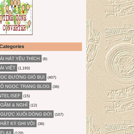
Categories
ÀI HÁT YÊU THÍCH
(6)
ÀI VIẾT
(1,193)
ỌC ĐƯỜNG GIÓ BỤI
(407)
Ỗ NGỌC TRANG BLOG
(36)
NTEL ISEF
(15)
GẪM & NGHĨ
(12)
GƯỢC XUÔI DÒNG ĐỜI
(107)
HẬT KÝ GHI VỘI
(36)
ELAX
(120)