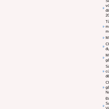
S
vớ
đ
2
Tủ
m
m
M
Ch
đự
Mộ
g
S
cù
đế
C
gậ
N
Đ
S
Vi