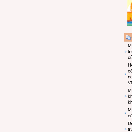
M
tr
c
Hợ
cô
n
V
M
k
kh
M
có
Do
tr