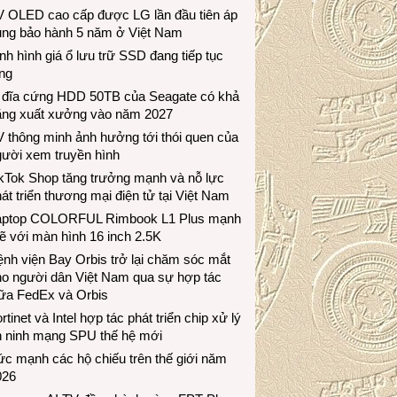
V OLED cao cấp được LG lần đầu tiên áp
ụng bảo hành 5 năm ở Việt Nam
nh hình giá ổ lưu trữ SSD đang tiếp tục
ng
 đĩa cứng HDD 50TB của Seagate có khả
ăng xuất xưởng vào năm 2027
 thông minh ảnh hưởng tới thói quen của
gười xem truyền hình
ikTok Shop tăng trưởng mạnh và nỗ lực
át triển thương mại điện tử tại Việt Nam
aptop COLORFUL Rimbook L1 Plus mạnh
 với màn hình 16 inch 2.5K
nh viện Bay Orbis trở lại chăm sóc mắt
ho người dân Việt Nam qua sự hợp tác
iữa FedEx và Orbis
rtinet và Intel hợp tác phát triển chip xử lý
n ninh mạng SPU thế hệ mới
c mạnh các hộ chiếu trên thế giới năm
026