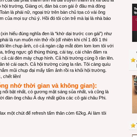
ô hội trường, Giàng ơi, đàn bà con gái ở đâu mà đông
oàn là phái nữ, ngoại trừ trên bàn chủ tọa có vài ông
ểm của mọi sự chú ý. Hồi đó tôi còn trẻ mà lại là nhà báo
xin hiểu đúng nghĩa đen là “khờ dại trước con gái”) như
ái là run muốn nín thở rồi (dĩ nhiên khi chỉ 1 đối 1 thì
 tôi lên chụp ảnh, có cả ngàn cặp mắt dòm lom lom tôi với
ra, trống ngực gõ thùng thùng, cái tay, cái chân đâm ra
 cả cái đèn máy chụp hình. Cả hội trường cùng ồ rân lên.
ân té cái oạch. Cả hội trường cùng la rân. Tôi càng quíu
hắm mũi chụp đại mấy tấm ảnh rồi ra khỏi hội trường.
chết liền!
ng nhớ thời gian và không gian):
 nổi bật nhất, có gương mặt sáng sủa nhất, và cũng là
gười đàn ông châu Á duy nhất giữa các cô gái châu Phi.
lax một chút để refresh tấm thân còm 62kg. Ai làm tôi