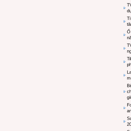
T
d
Tì
tă
Ổ
n
TV
n
T
ph
L
mẽ
Bệ
c
g
Fo
a
Sứ
2