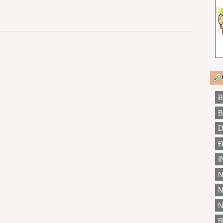
B
B
D
Đ
I
N
N
N
R