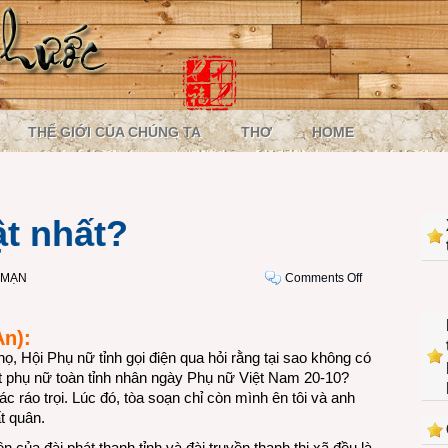
THẾ GIỚI CỦA CHÚNG TA
THƠ
HOME
ật nhất?
on
 MẠN
Comments Off
Vì
sao
An):
tôi
ọ, Hội Phụ nữ tỉnh gọi điện qua hỏi rằng tại sao không có
nổi
 phụ nữ toàn tỉnh nhân ngày Phụ nữ Việt Nam 20-10?
bật
ác ráo trọi. Lúc đó, tòa soạn chỉ còn mình ên tôi và anh
nhất?
ất quân.
ên của đài phát thanh tỉnh và đài truyền thanh thị xã đều là