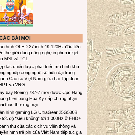
CÁC BÀI MỚI
àn hình OLED 27 inch 4K 120Hz đầu tiên
ên thế giới dùng công nghệ in phun inkjet
ủa MSI và TCL
p tác chiến lược phát triển mô hình khu
ng nghiệp công nghệ số hiện đại trong
gành Cao su Việt Nam giữa hai Tập đoàn
NPT và VRG
áy bay Boeing 737-7 mới được Cục Hàng
hông Liên bang Hoa Kỳ cấp chứng nhận
ai thác thương mại
àn hình gaming LG UltraGear 25G590B
 tốc độ “siêu khủng” tới 1.000Hz ở FHD+
anh thu của các dịch vụ viễn thông và
uyền hình trả phí của Việt Nam tiếp tục gia