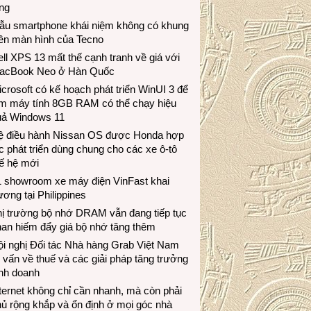
ng
ẫu smartphone khái niệm không có khung
iền màn hình của Tecno
ll XPS 13 mất thế cạnh tranh về giá với
acBook Neo ở Hàn Quốc
crosoft có kế hoạch phát triển WinUI 3 để
àm máy tính 8GB RAM có thể chạy hiệu
uả Windows 11
ệ điều hành Nissan OS được Honda hợp
c phát triển dùng chung cho các xe ô-tô
ế hệ mới
1 showroom xe máy điện VinFast khai
ương tại Philippines
hị trường bộ nhớ DRAM vẫn đang tiếp tục
an hiếm đẩy giá bộ nhớ tăng thêm
i nghị Đối tác Nhà hàng Grab Việt Nam
 vấn về thuế và các giải pháp tăng trưởng
inh doanh
ternet không chỉ cần nhanh, mà còn phải
ủ rộng khắp và ổn định ở mọi góc nhà