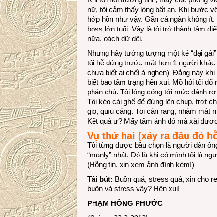
nữ, tôi cảm thấy lòng bất an. Khi bước v
hớp hồn như vậy. Gần cả ngàn không ít. T
boss lớn tuổi. Vậy là tôi trở thành tâm đi
nữa, oách dữ dội.
Nhưng hãy tưởng tượng một kẻ “dại gái” (
tôi hễ đứng trước mặt hơn 1 người khác ph
chưa biết ai chết à nghen). Đằng này khi
biết bao tâm trạng hên xui. Mồ hôi tôi đổ 
phản chủ. Tôi lóng cóng tới mức đánh rơi
Tôi kéo cái ghế để đứng lên chụp, trợt ch
giò, quíu cẳng. Tôi cắn răng, nhắm mắt n
Kết quả ư? Mấy tấm ảnh đó mà xài được, 
Vụ thứ hai
(xảy ra đâu đó hỗ
Tôi từng được bầu chọn là người đàn ông
“manly” nhất. Đó là khi có mình tôi là n
(Hỗng tin, xin xem ảnh đính kèm!)
Tái bút:
Buồn quá, stress quá, xin cho re
buồn và stress vậy? Hên xui!
PHẠM HỒNG PHƯỚC