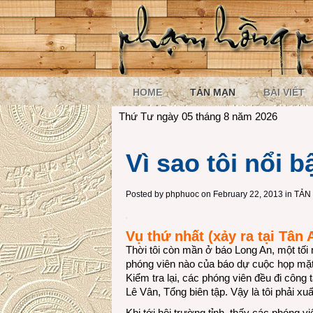
HOME
TẢN MẠN
BÀI VIẾT
Thứ Tư ngày 05 tháng 8 năm 2026
Vì sao tôi nổi b
Posted by
phphuoc
on February 22, 2013 in
TẢN
Vụ thứ nhất (xảy ra tại Tân 
Thời tôi còn mần ở báo Long An, một tối n
phóng viên nào của báo dự cuộc họp mặt
Kiểm tra lại, các phóng viên đều đi công t
Lê Vân, Tổng biên tập. Vậy là tôi phải xu
Khi tới hội trường tỉnh, thấy các phóng vi