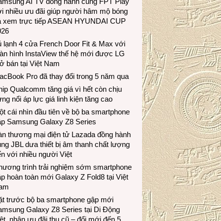
amsung AI TV đồng hành cùng FPT Play
i nhiều ưu đãi giúp người hâm mộ bóng
á xem trực tiếp ASEAN HYUNDAI CUP
026
 lạnh 4 cửa French Door Fit & Max với
àn hình InstaView thế hệ mới được LG
ở bán tại Việt Nam
acBook Pro đã thay đổi trong 5 năm qua
ip Qualcomm tăng giá vì hết còn chịu
ng nổi áp lực giá linh kiện tăng cao
t cái nhìn đầu tiên về bộ ba smartphone
ập Samsung Galaxy Z8 Series
àn thương mại điện tử Lazada đồng hành
ng JBL dưa thiết bị âm thanh chất lượng
n với nhiều người Việt
hương trình trải nghiệm sớm smartphone
p hoàn toàn mới Galaxy Z Fold8 tại Việt
am
ặt trước bộ ba smartphone gập mới
amsung Galaxy Z8 Series tại Di Động
ệt, nhận ưu đãi thu cũ – đổi mới đến 5